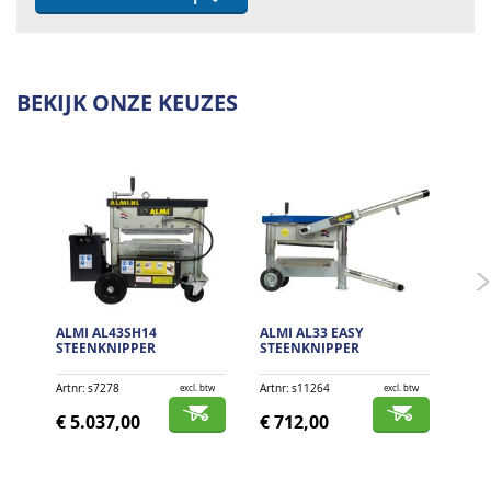
BEKIJK ONZE KEUZES
ALMI AL43SH14
ALMI AL33 EASY
ALM
STEENKNIPPER
STEENKNIPPER
STE
Artnr
s7278
Artnr
s11264
Artnr
excl. btw
excl. btw
€ 5.037,00
€ 712,00
€ 5