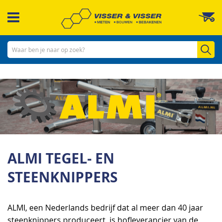
Ga
W
naar
de
inhoud
Zo
ALMI TEGEL- EN
STEENKNIPPERS
ALMI, een Nederlands bedrijf dat al meer dan 40 jaar
steenknippers produceert, is hofleverancier van de