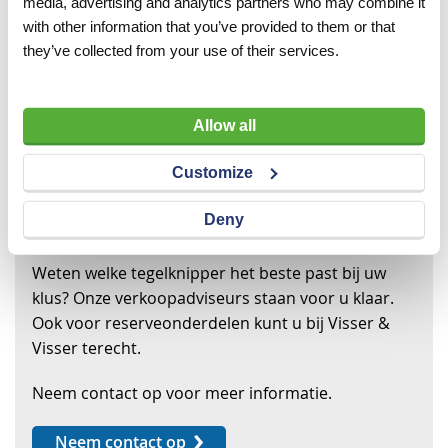
media, advertising and analytics partners who may combine it
with other information that you’ve provided to them or that
they’ve collected from your use of their services.
Allow all
Customize
WIJ GEVEN U GRAAG ADVIES
Deny
Weten welke tegelknipper het beste past bij uw
klus? Onze verkoopadviseurs staan voor u klaar.
Ook voor reserveonderdelen kunt u bij Visser &
Visser terecht.
Neem contact op voor meer informatie.
Neem contact op