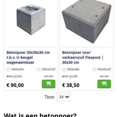
Betonpoer 30x30x30 cm
Betonpoer voor
t.b.v. U-beugel
verkeerszuil Flexpost |
wegeneembaar
30x30 cm
VERGELIJKEN
VERLANGLIJST
VERGELIJKEN
VERLANGLIJST
Artnr
y1232
Artnr
y1230
excl. btw
excl. btw
€ 90,00
€ 38,50
Toon
Wat is een betonpoer?