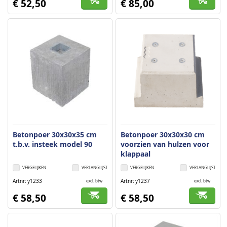
€ 52,50
€ 85,00
Betonpoer 30x30x35 cm
Betonpoer 30x30x30 cm
t.b.v. insteek model 90
voorzien van hulzen voor
klappaal
VERGELIJKEN
VERLANGLIJST
VERGELIJKEN
VERLANGLIJST
Artnr
y1233
Artnr
y1237
excl. btw
excl. btw
€ 58,50
€ 58,50