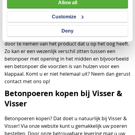
Allow all
De betonpoeren van Visser & Visser staan garant voor
stevigheid en structuur. Bij Visser & Visser vindt u veel
Customize
verschillende betonpoeren die zich elk kenmerken
door verschillende elementen te bezitten. We raden u
Deny
dus ook zeker aan om vooral de productomschrijving
door te nemen van het product dat u op het oog heeft.
Zo kan er een wezenlijk verschil zitten tussen een
betonpoer met opening in het midden en bijvoorbeeld
een betonpoer die voorzien is van hulzen voor een
klappaal. Komt u er niet helemaal uit? Neem dan gerust
contact met ons op!
Betonpoeren kopen bij Visser &
Visser
Betonpoeren kopen? Dat doet u natuurlijk bij Visser &
Visser! Via onze website kunt u gemakkelijk uw poeren
bestellen. Door onze betrouwbare levering mag u uw