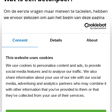
Om de eerste vragen maar meteen te tackelen, hebben
we ervoor gekozen om aan het begin van deze pagina
een duidelijke- en verhelderende uitleg te geven van
het begrip ‘betonpoer’. Een betonpoer is een poer,
welke gemaakt is van stevig prefab beton. De
Consent
Details
About
belangrijkste functie van een betonpoer is om een
fundering van een bouwconstructie zo stevig en stabiel
mogelijk te maken. Door gebruik te maken van een
This website uses cookies
betonpoer verzekert u zichzelf er dus van dat hetgeen
We use cookies to personalise content and ads, to provide
u zich mee bezighoudt zal blijven staan en op de juiste
social media features and to analyse our traffic. We also
manier opgebouwd zal zijn. Heeft u vragen over een
share information about your use of our site with our social
betonpoer van Visser & Visser? Aarzel vooral niet en
media, advertising and analytics partners who may combine it
neem gerust contact met ons op!
with other information that you’ve provided to them or that
De betonpoeren van Visser &
they’ve collected from your use of their services.
Visser