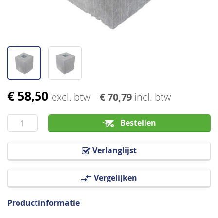
€ 58,50
Ga
excl. btw
€ 70,79
incl. btw
naar
het
Bestellen
begin
van
Verlanglijst
de
afbeeldingen-
Vergelijken
gallerij
Productinformatie