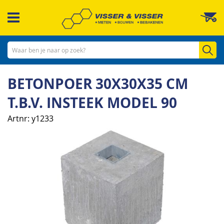
Ga
W
naar
de
inhoud
Zo
BETONPOER 30X30X35 CM
T.B.V. INSTEEK MODEL 90
Artnr
y1233
Ga
naar
het
einde
van
de
afbeeldingen-
gallerij