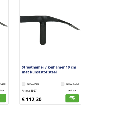
Straathamer / keihamer 10 cm
met kunststof steel
GLIJST
VERGELIJKEN
VERLANGLIJST
Artnr
s5927
 btw
excl. btw
€ 112,30