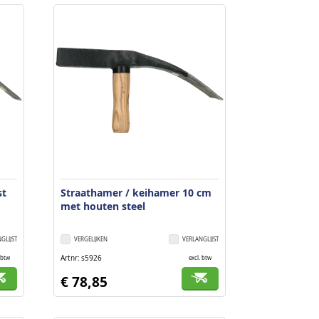
naar
laag
sorteren
st
Straathamer / keihamer 10 cm
met houten steel
GLIJST
VERGELIJKEN
VERLANGLIJST
Artnr
s5926
 btw
excl. btw
€ 78,85