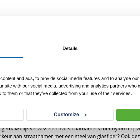
athamer voor?
Details
bruik je bij het bestraten. Een straathamer bestaat uit eig
de hamer slaat u stenen netjes doormidden, om deze vervo
stenen strak tegen elkaar en op de juiste positie te liggen.
ers van Visser & Visser
ontent and ads, to provide social media features and to analyse our 
ur site with our social media, advertising and analytics partners who 
 to them or that they’ve collected from your use of their services.
de straathamers. De prijzen van onze hamers variëren onderli
der te verdelen in lange en korte modellen. Al onze stra
 voor een straathamer van Visser & Visser, dan kiest u voor 
Customize
met nylon dop. Hierdoor kan de sierbestrating niet beschadi
lf gemakkelijk verwisselen. De straathamers met nylon dop zi
keur aan straathamer met een steel van glasfiber? Ook deze