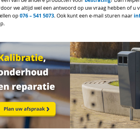
bestrating
f één van de andere producten voor
? Dan helpen
aardoor we altijd wel een antwoord op uw vraag hebben of u
076 – 541 5073
in
ellen op
. Ook kunt een e-mail sturen naar
p.