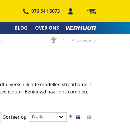
076 541 5073
Winkelwagen
BLOG
OVER ONS
ng
Ruim 60 jaar ervaring
vindt u verschillende modellen straathamers
 levensduur. Benieuwd naar ons complete
Van
Foto-
Lijst
Sorteer op
Tonen
tabel
hoog
als