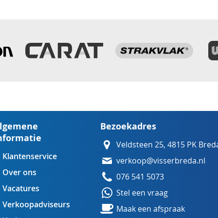
lgemene
Bezoekadres
nformatie
Veldsteen 25, 4815 PK Bred
Klantenservice
verkoop@visserbreda.nl
Over ons
076 541 5073
Vacatures
Stel een vraag
Verkoopadviseurs
Maak een afspraak