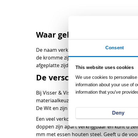
Waar gebruikt u een stra
Consent
De naam verklapt het al: een straathamer ge
de kromme zijde. Met de kromme zijde van 
afgeplatte zijde, aan te tikken. Zo komen de 
This website uses cookies
De verschillende straatham
We use cookies to personalise c
information about your use of o
information that you’ve provided
Bij Visser & Visser vindt u veel verschillen
materiaalkeuze te maken. De hamers zijn on
De Wit en zijn met de hand gesmeed. Kiest u
Deny
Een veel verkocht model is de straathamer 
doppen zijn apart verkrijgbaar en kunt u ze
mm met essen houten steel. Geeft u de voor