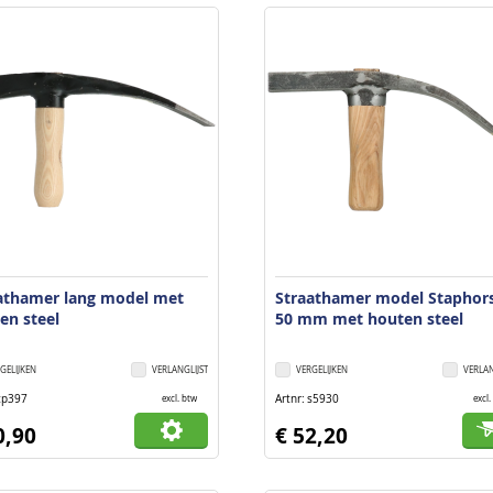
athamer lang model met
Straathamer model Staphor
en steel
50 mm met houten steel
GELIJKEN
VERLANGLIJST
VERGELIJKEN
VERLAN
cp397
Artnr
s5930
excl. btw
excl.
0,90
€ 52,20