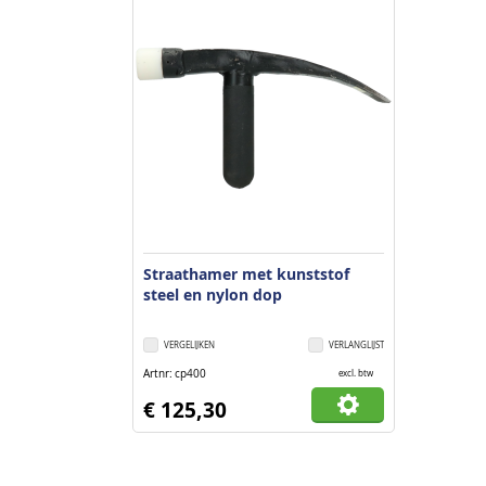
Straathamer met kunststof
steel en nylon dop
VERGELIJKEN
VERLANGLIJST
Artnr
cp400
excl. btw
€ 125,30