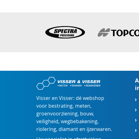
A
i
Visser en Visser: dé webshop
voor
bestrating
,
meten
,
groenvoorziening
,
bouw
,
veiligheid
,
wegbebakening
,
riolering
,
diamant
en
ijzerwaren
.