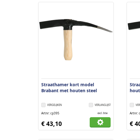
Straathamer kort model
Stra
Brabant met houten steel
hout
VERGELIJKEN
VERLANGLIJST
VER
Artnr
cp395
Artnr
excl. btw
€ 43,10
€ 4