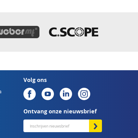
Volg ons
a
Ontvang onze nieuwsbrief
Abonneer
u