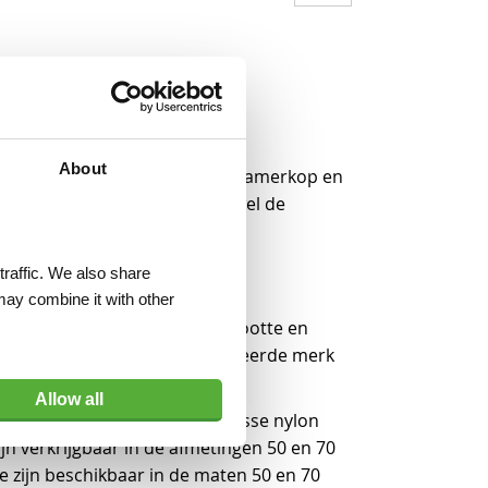
About
enlijk uit twee onderdelen: de hamerkop en
lgens met de hamerkop, oftewel de
traffic. We also share
may combine it with other
ng. Dit heeft vooral met de grootte en
athamers zijn van het gerenommeerde merk
topkwaliteit!
Allow all
gen bij het aankloppen. De losse nylon
jn verkrijgbaar in de afmetingen 50 en 70
 zijn beschikbaar in de maten 50 en 70