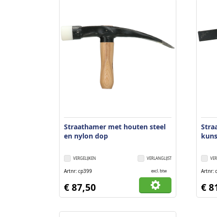
Straathamer met houten steel
Stra
en nylon dop
kuns
VERGELIJKEN
VERLANGLIJST
VER
Artnr
cp399
Artnr
excl. btw
€ 87,50
€ 8