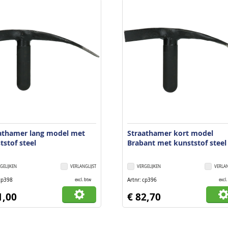
athamer lang model met
Straathamer kort model
tstof steel
Brabant met kunststof steel
GELIJKEN
VERLANGLIJST
VERGELIJKEN
VERLAN
cp398
Artnr
cp396
excl. btw
excl.
1,00
€ 82,70