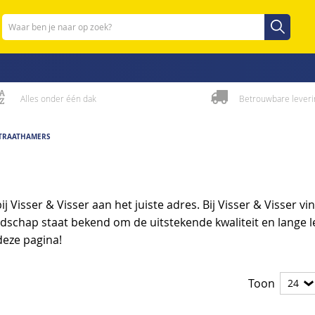
Zoeken
Zoeken
Alles onder één dak
Betrouwbare leveri
TRAATHAMERS
 Visser & Visser aan het juiste adres. Bij Visser & Visser 
edschap staat bekend om de uitstekende kwaliteit en lange
deze pagina!
Toon