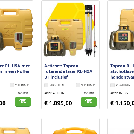
ser RL-H5A met
Actieset: Topcon
Topcon RL
 in een koffer
roterende laser RL-H5A
afschotlas
BT inclusief
handontva
handontvanger, statief
VERLANGLIJST
VERGELIJKEN
VERLANGLIJST
VERGELIJKEN
en flexilat
Artnr
ACTIE028
Artnr
h2325
excl. btw
excl. btw
,00
€ 1.095,00
€ 1.150,