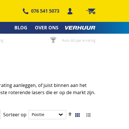
076 541 5073
Winkelwagen
BLOG
OVER ONS
ng
Ruim 60 jaar ervaring
rating aanleggen, of juist binnen aan het
ste roterende lasers die er op de markt zijn.
Van
Foto-
Lijst
Sorteer op
Tonen
tabel
hoog
als
naar