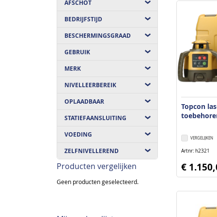
AFSCHOT
BEDRIJFSTIJD
BESCHERMINGSGRAAD
GEBRUIK
MERK
NIVELLEERBEREIK
OPLAADBAAR
Topcon la
toebehoren
STATIEFAANSLUITING
VOEDING
VERGELIJKEN
ZELFNIVELLEREND
Artnr
h2321
Producten vergelijken
€ 1.150
Geen producten geselecteerd.