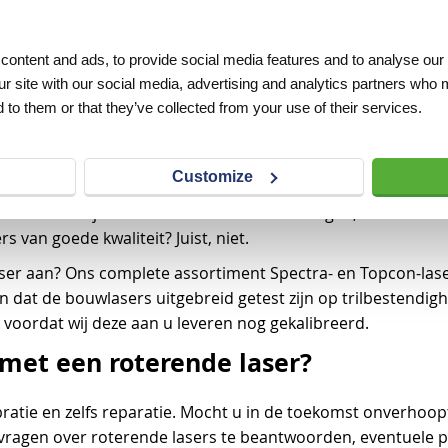
van 360 graden wordt uitgezonden. Met behulp van een hand
voor vrijwel alle bouwtoepassingen gebruiken: de laser is n
ontent and ads, to provide social media features and to analyse our 
ot in te stellen, zodat u onder een schuine hoek kunt meten
ur site with our social media, advertising and analytics partners who 
 aanleg van drainage of riool.
 to them or that they’ve collected from your use of their services.
ser
Customize
in de wereld van roterende lasers. Wij weten niet alleen pre
kwaliteit. Wij hebben maar één doel voor ogen, en dat is uw 
 van goede kwaliteit? Juist, niet.
isser aan? Ons complete assortiment Spectra- en Topcon-lase
n dat de bouwlasers uitgebreid getest zijn op trilbestendigh
voordat wij deze aan u leveren nog gekalibreerd.
met een roterende laser?
bratie en zelfs reparatie. Mocht u in de toekomst onverhoo
w vragen over roterende lasers te beantwoorden, eventuele p