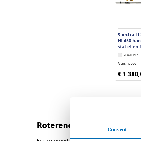
Spectra L
HL450 han
statief en 
VERGELIJKEN
Artnr
h5066
€ 1.380
Roterende laser, oftewel 
Consent
Een roterende laser, ook wel rotatielaser g