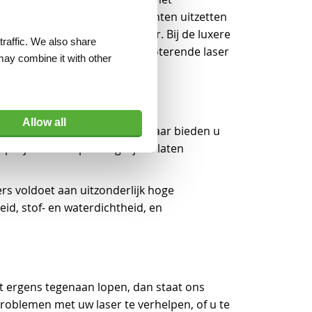
ontvanger kunt u alle meetpunten uitzetten
auwkeurig tot op de millimeter. Bij de luxere
traffic. We also share
 of aanleggen. Hiermee is de roterende laser
may combine it with other
Allow all
cies waar we het over hebben, maar bieden u
project zo soepel mogelijk te laten
rs voldoet aan uitzonderlijk hoge
eid, stof- en waterdichtheid, en
pt ergens tegenaan lopen, dan staat ons
roblemen met uw laser te verhelpen, of u te