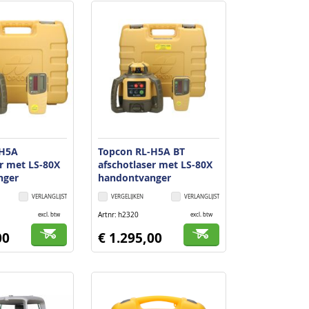
laag
sorteren
-H5A
Topcon RL-H5A BT
er met LS-80X
afschotlaser met LS-80X
nger
handontvanger
VERLANGLIJST
VERGELIJKEN
VERLANGLIJST
Artnr
h2320
excl. btw
excl. btw
00
€ 1.295,00