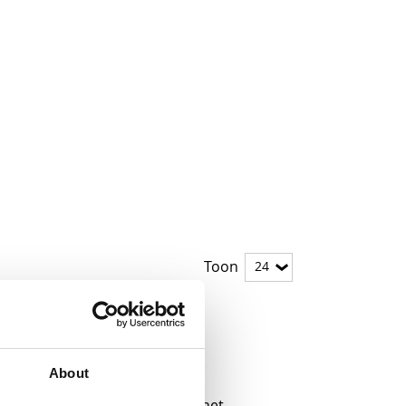
Toon
About
en roterende straal, waardoor het