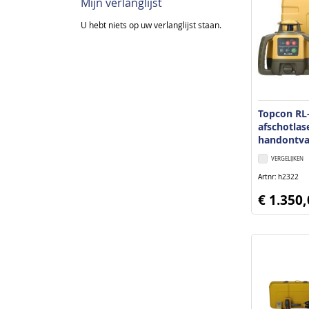
Mijn verlanglijst
U hebt niets op uw verlanglijst staan.
Topcon RL
afschotlas
handontva
VERGELIJKEN
Artnr
h2322
€ 1.350