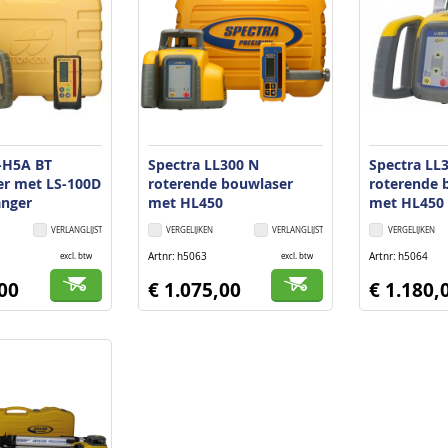
-H5A BT
Spectra LL300 N
Spectra LL
er met LS-100D
roterende bouwlaser
roterende 
nger
met HL450
met HL450
handontvanger
handontva
VERLANGLIJST
VERGELIJKEN
VERLANGLIJST
VERGELIJKEN
Artnr
h5063
Artnr
h5064
excl. btw
excl. btw
,00
€ 1.075,00
€ 1.180,