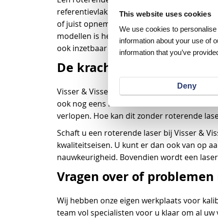
referentievlak over een volledige breedte 
This website uses cookies
of juist opnemen. De roterende laser kunt u 
We use cookies to personalise c
modellen is het zelfs mogelijk om een afsch
information about your use of o
ook inzetbaar voor de stratenmaker of bij de
information that you’ve provided
De kracht van Visser & Vis
Deny
Visser & Visser is al lange tijd een begrip 
ook nog eens roterende lasers van de beste 
verlopen. Hoe kan dit zonder roterende lasers
Schaft u een roterende laser bij Visser & V
kwaliteitseisen. U kunt er dan ook van op aa
nauwkeurigheid. Bovendien wordt een laser 
Vragen over of problemen 
Wij hebben onze eigen werkplaats voor kali
team vol specialisten voor u klaar om al u