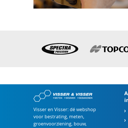
A
i
Visser en Visser: dé webshop
voor
bestrating
,
meten
,
groenvoorziening
,
bouw
,