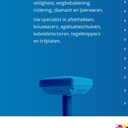
veiligheid
,
wegbebakening
,
riolering
,
diamant
en
ijzerwaren
.
Uw specialist in
afzethekken
,
bouwlasers
,
egalisatieschuiven
,
kabeldetectoren
,
tegelknippers
en
trilplaten
.