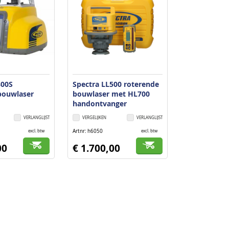
300S
Spectra LL500 roterende
bouwlaser
bouwlaser met HL700
handontvanger
nger
VERLANGLIJST
VERGELIJKEN
VERLANGLIJST
Artnr
h6050
excl. btw
excl. btw
00
€ 1.700,00