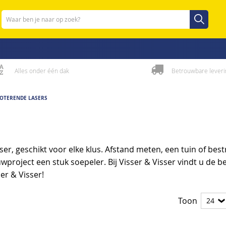
Zoeken
Zoeken
Alles onder één dak
Betrouwbare leveri
OTERENDE LASERS
er, geschikt voor elke klus. Afstand meten, een tuin of best
project een stuk soepeler. Bij Visser & Visser vindt u de be
er & Visser!
Toon