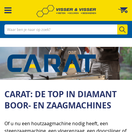
Ga
W
naar
de
inhoud
Zo
CARAT: DE TOP IN DIAMANT
BOOR- EN ZAAGMACHINES
Of u nu een houtzaagmachine nodig heeft, een
steenzaagmachine, een vloerenzaag, een doorslijper of