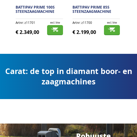
BATTIPAV PRIME 100S
BATTIPAV PRIME 85S
BAT
STEENZAAGMACHINE
STEENZAAGMACHINE
STE
Artnr
z11701
Artnr
z11700
Artnr
excl. btw
excl. btw
€ 2.349,00
€ 2.199,00
€ 2
Carat: de top in diamant boor- en
zaagmachines