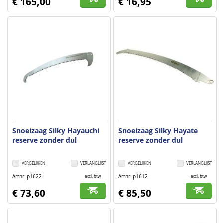
€ 165,00
€ 16,95
Snoeizaag Silky Hayauchi
Snoeizaag Silky Hayate
reserve zonder dul
reserve zonder dul
VERGELIJKEN
VERLANGLIJST
VERGELIJKEN
VERLANGLIJST
Artnr
p1622
Artnr
p1612
excl. btw
excl. btw
€ 73,60
€ 85,50