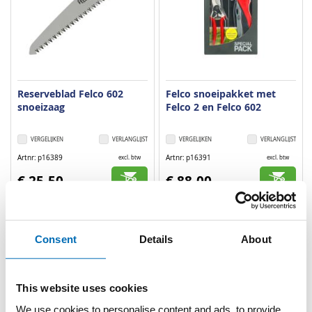
Reserveblad Felco 602
Felco snoeipakket met
snoeizaag
Felco 2 en Felco 602
VERGELIJKEN
VERLANGLIJST
VERGELIJKEN
VERLANGLIJST
Artnr
p16389
Artnr
p16391
excl. btw
excl. btw
€ 25,50
€ 88,00
Consent
Details
About
This website uses cookies
We use cookies to personalise content and ads, to provide