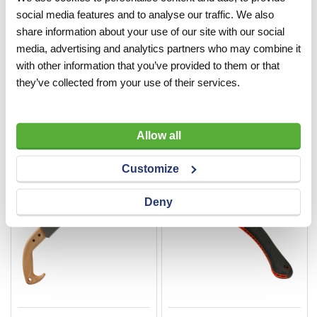
social media features and to analyse our traffic. We also
share information about your use of our site with our social
media, advertising and analytics partners who may combine it
Snoeizaag Felco 611
Snoeizaag Bahco 4211-11-
6T 280 mm
with other information that you’ve provided to them or that
they’ve collected from your use of their services.
VERGELIJKEN
VERLANGLIJST
VERGELIJKEN
VERLANGLIJST
Artnr
p1642
Artnr
p1627
excl. btw
excl. btw
€ 52,50
€ 26,40
Allow all
Customize
Deny