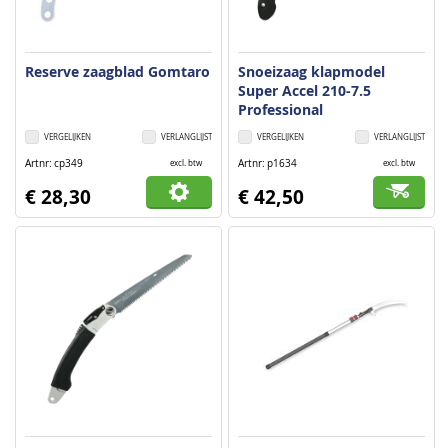
Reserve zaagblad Gomtaro
Snoeizaag klapmodel
Super Accel 210-7.5
Professional
VERGELIJKEN
VERLANGLIJST
VERGELIJKEN
VERLANGLIJST
Artnr
cp349
Artnr
p1634
excl. btw
excl. btw
€ 28,30
€ 42,50