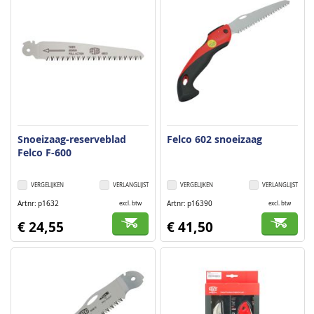
Snoeizaag-reserveblad
Felco 602 snoeizaag
Felco F-600
VERGELIJKEN
VERLANGLIJST
VERGELIJKEN
VERLANGLIJST
Artnr
p1632
Artnr
p16390
excl. btw
excl. btw
€ 24,55
€ 41,50