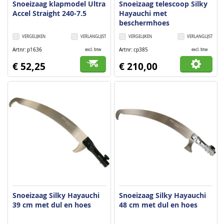
Snoeizaag klapmodel Ultra
Snoeizaag telescoop Silky
Accel Straight 240-7.5
Hayauchi met
beschermhoes
VERGELIJKEN
VERLANGLIJST
VERGELIJKEN
VERLANGLIJST
Artnr
p1636
Artnr
cp385
excl. btw
excl. btw
€ 52,25
€ 210,00
Snoeizaag Silky Hayauchi
Snoeizaag Silky Hayauchi
39 cm met dul en hoes
48 cm met dul en hoes