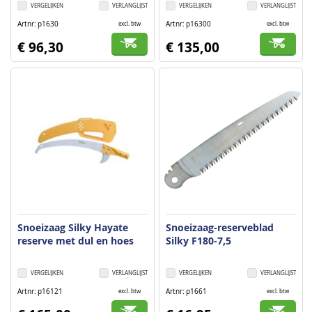
VERGELIJKEN
VERLANGLIJST
VERGELIJKEN
VERLANGLIJST
Artnr
p1630
Artnr
p16300
excl. btw
excl. btw
€ 96,30
€ 135,00
Snoeizaag Silky Hayate
Snoeizaag-reserveblad
reserve met dul en hoes
Silky F180-7,5
VERGELIJKEN
VERLANGLIJST
VERGELIJKEN
VERLANGLIJST
Artnr
p16121
Artnr
p1661
excl. btw
excl. btw