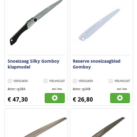
Snoeizaag Silky Gomboy
Reserve snoeizaagblad
klapmodel
Gomboy
VERGELIJKEN
VERLANGLIJST
VERGELIJKEN
VERLANGLIJST
Artnr
cp384
Artnr
cp348
excl. btw
excl. btw
€ 47,30
€ 26,80