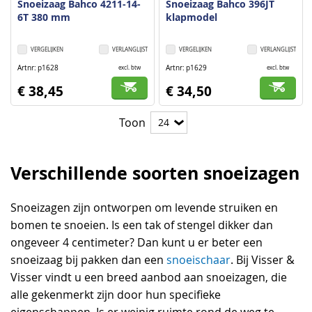
Snoeizaag Bahco 4211-14-
Snoeizaag Bahco 396JT
6T 380 mm
klapmodel
VERGELIJKEN
VERLANGLIJST
VERGELIJKEN
VERLANGLIJST
Artnr
p1628
Artnr
p1629
excl. btw
excl. btw
€ 38,45
€ 34,50
Toon
Verschillende soorten snoeizagen
Snoeizagen zijn ontworpen om levende struiken en
bomen te snoeien. Is een tak of stengel dikker dan
ongeveer 4 centimeter? Dan kunt u er beter een
snoeizaag bij pakken dan een
snoeischaar
. Bij Visser &
Visser vindt u een breed aanbod aan snoeizagen, die
alle gekenmerkt zijn door hun specifieke