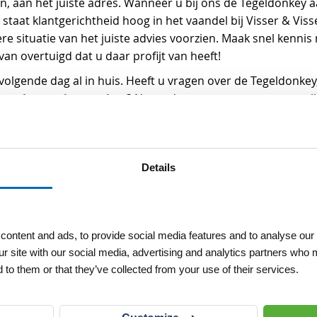
an het juiste adres. Wanneer u bij ons de Tegeldonkey aan
taat klantgerichtheid hoog in het vaandel bij Visser & Viss
re situatie van het juiste advies voorzien. Maak snel kenni
van overtuigd dat u daar profijt van heeft!
volgende dag al in huis. Heeft u vragen over de Tegeldonke
bestratingsproject
r uw
? Neem dan contact met ons op, wij
41 5073
info@visserbred
. U kunt natuurlijk ook mailen naar
Details
ontent and ads, to provide social media features and to analyse our 
ur site with our social media, advertising and analytics partners who 
et werk van stratenmakers of hoveniers aanzienlijk verlicht
 to them or that they’ve collected from your use of their services.
ggen. Deze tegelverlegger spaart uw rug en is dus zeer arbo
ier.