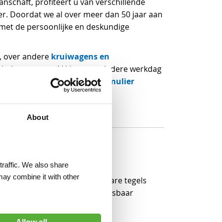
schaft, profiteert u van verschillende
er. Doordat we al over meer dan 50 jaar aan
s met de persoonlijke en deskundige
kruiwagens en
y, over andere
 helpen u graag! U kunt ons iedere werkdag
a.nl
contactformulier
of ons online
About
traffic. We also share
may combine it with other
. Met de Tegeldonkey kunt u zware tegels
-vriendelijk. Kortom; een onmisbaar