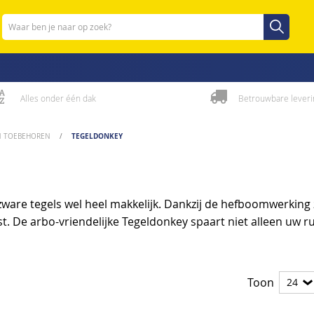
Zoeken
Zoeken
Alles onder één dak
Betrouwbare leveri
TEGELDONKEY
N TOEBEHOREN
are tegels wel heel makkelijk. Dankzij de hefboomwerking z
st. De arbo-vriendelijke Tegeldonkey spaart niet alleen uw r
Toon