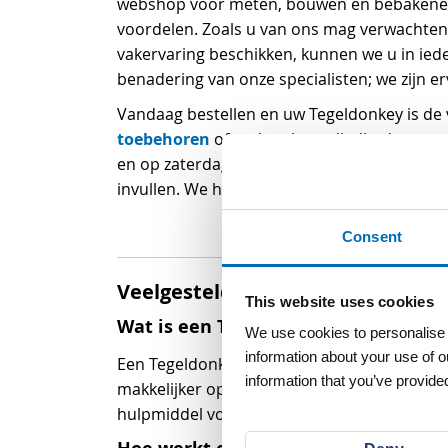
webshop voor meten, bouwen en bebakenen, a
voordelen. Zoals u van ons mag verwachten s
vakervaring beschikken, kunnen we u in iede
benadering van onze specialisten; we zijn er
Vandaag bestellen en uw Tegeldonkey is de 
toebehoren
of andere benodigdheden voo
076 – 5
en op zaterdagochtend bereiken op
invullen. We horen graag van u!
Consent
Veelgestelde vragen:
This website uses cookies
Wat is een Tegeldonkey?
We use cookies to personalise c
information about your use of o
Een Tegeldonkey is een tegelverlegger die h
information that you’ve provided
makkelijker oppakken, verplaatsen en aanle
hulpmiddel voor elke stratenmaker of hoven