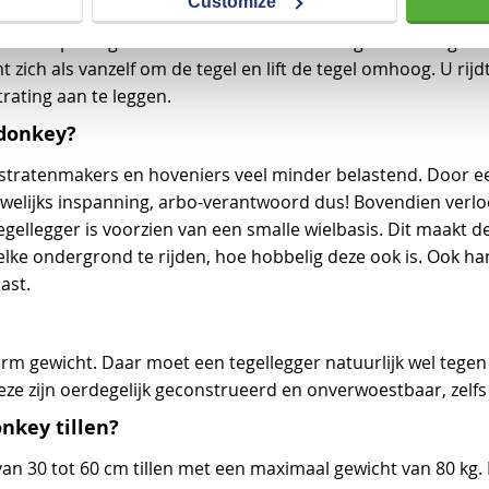
Customize
mt simpelweg de blauwe rand achter de tegels. Vervolgens s
ich als vanzelf om de tegel en lift de tegel omhoog. U rijdt
rating aan te leggen.
ldonkey?
stratenmakers en hoveniers veel minder belastend. Door ee
uwelijks inspanning, arbo-verantwoord dus! Bovendien verlo
tegellegger is voorzien van een smalle wielbasis. Dit maakt
ke ondergrond te rijden, hoe hobbelig deze ook is. Ook ha
ast.
rm gewicht. Daar moet een tegellegger natuurlijk wel tegen
ze zijn oerdegelijk geconstrueerd en onverwoestbaar, zelfs b
nkey tillen?
van 30 tot 60 cm tillen met een maximaal gewicht van 80 kg