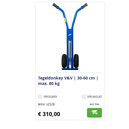
Tegeldonkey V&V | 30-60 cm |
max. 80 kg
VERGELIJKEN
VERLANGLIJST
Artnr
s2528
excl. btw
€ 310,00