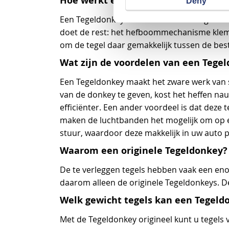
Hoe werkt een Tegeldonkey
Deny
Een Tegeldonkey werkt heel eenvoudig: u kle
doet de rest: het hefboommechanisme klemt z
om de tegel daar gemakkelijk tussen de best
Wat zijn de voordelen van een Tege
Een Tegeldonkey maakt het zware werk van 
van de donkey te geven, kost het heffen na
efficiënter. Een ander voordeel is dat deze 
maken de luchtbanden het mogelijk om op el
stuur, waardoor deze makkelijk in uw auto p
Waarom een originele Tegeldonkey?
De te verleggen tegels hebben vaak een eno
daarom alleen de originele Tegeldonkeys. De
Welk gewicht tegels kan een Tegeldo
Met de Tegeldonkey origineel kunt u tegels 