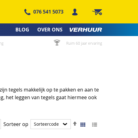
076 541 5073
Winkelwagen
BLOG
OVER ONS
ng
Ruim 60 jaar ervaring
ijn tegels makkelijk op te pakken en aan te
ug, het leggen van tegels gaat hiermee ook
Van
Foto-
Lijst
Sorteer op
Tonen
tabel
hoog
als