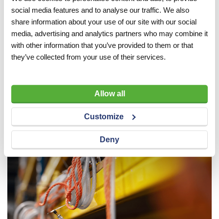
social media features and to analyse our traffic. We also
share information about your use of our site with our social
Weten welke leidingstopper het beste past bij uw
media, advertising and analytics partners who may combine it
klus? Onze verkoopadviseurs staan voor u klaar.
with other information that you’ve provided to them or that
Visser & Visser heeft ook een brede keuze aan
they’ve collected from your use of their services.
SAVA rioolafsluiters opgenomen in het
verhuurprogramma. Handig als u deze maar kort
nodig heeft!
Allow all
Neem contact op
Customize
Deny