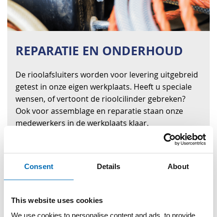
REPARATIE EN ONDERHOUD
De rioolafsluiters worden voor levering uitgebreid
getest in onze eigen werkplaats. Heeft u speciale
wensen, of vertoont de rioolcilinder gebreken?
Ook voor assemblage en reparatie staan onze
medewerkers in de werkplaats klaar.
Neem contact op voor meer informatie
Consent
Details
About
Neem contact op
This website uses cookies
WIJ GEVEN U GRAAG ADVIES
We use cookies to personalise content and ads, to provide