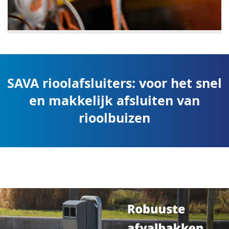
SAVA rioolafsluiters: voor het snel
en makkelijk afsluiten van
rioolbuizen