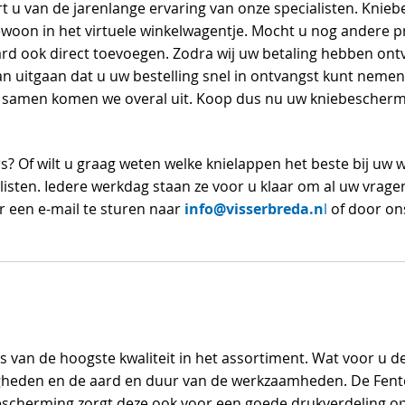
ert u van de jarenlange ervaring van onze specialisten. Knie
gewoon in het virtuele winkelwagentje. Mocht u nog andere
aard ook direct toevoegen. Zodra wij uw betaling hebben ont
 uitgaan dat u uw bestelling snel in ontvangst kunt nemen.
samen komen we overal uit. Koop dus nu uw kniebeschermer
s? Of wilt u graag weten welke knielappen het beste bij 
isten. Iedere werkdag staan ze voor u klaar om al uw vrage
info@visserbreda.n
r een e-mail te sturen naar
l
of door on
 van de hoogste kwaliteit in het assortiment. Wat voor u de
igheden en de aard en duur van de werkzaamheden. De Fent
escherming zorgt deze ook voor een goede drukverdeling 