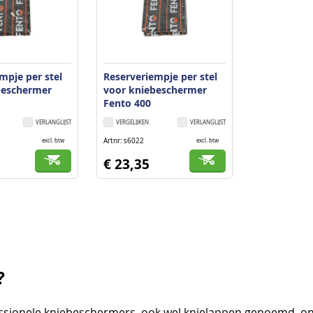
mpje per stel
Reserveriempje per stel
beschermer
voor kniebeschermer
Fento 400
VERLANGLIJST
VERGELIJKEN
VERLANGLIJST
Artnr
s6022
excl. btw
excl. btw
€ 23,35
?
essionele kniebeschermers, ook wel knielappen genoemd, on