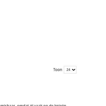
Toon
misbaar, omdat zij vaak op de knieën