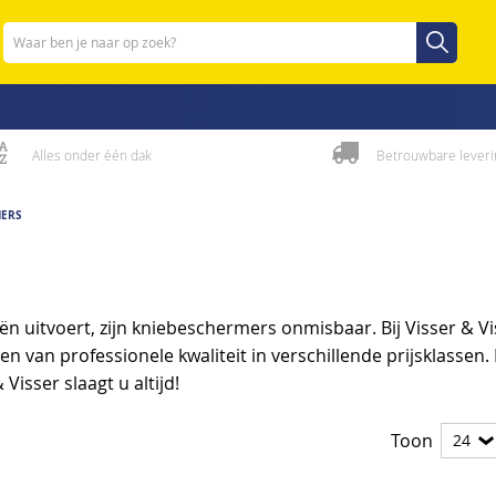
Zoeken
Zoeken
Alles onder één dak
Betrouwbare leveri
MERS
uitvoert, zijn kniebeschermers onmisbaar. Bij Visser & V
 van professionele kwaliteit in verschillende prijsklassen.
Visser slaagt u altijd!
Toon