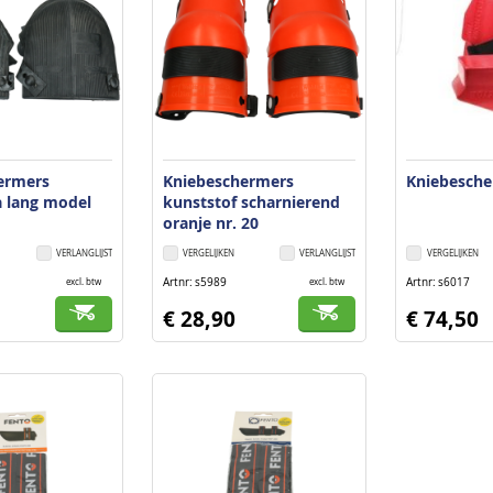
ermers
Kniebeschermers
Kniebesche
 lang model
kunststof scharnierend
oranje nr. 20
VERLANGLIJST
VERGELIJKEN
VERLANGLIJST
VERGELIJKEN
Artnr
s5989
Artnr
s6017
excl. btw
excl. btw
€ 28,90
€ 74,50