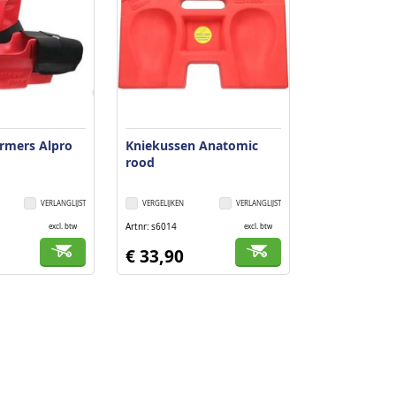
rmers Alpro
Kniekussen Anatomic
rood
VERLANGLIJST
VERGELIJKEN
VERLANGLIJST
Artnr
s6014
excl. btw
excl. btw
€ 33,90