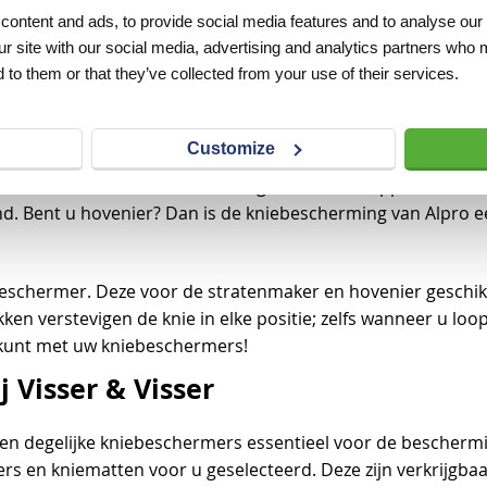
ontent and ads, to provide social media features and to analyse our 
n comfortabele kniebescherming van Ergoline. Deze heeft e
ur site with our social media, advertising and analytics partners who 
 is. De ergonomische vormgeving zorgt voor een maximale d
 to them or that they’ve collected from your use of their services.
cherming goed blijven zitten. Ook handig is dat de knoppen
. Dus als ze versleten zijn, dan hoeft u niet de complete kn
Customize
 dat deze is voorzien van een groot contactoppervlak. Dit 
d. Bent u hovenier? Dan is de kniebescherming van Alpro e
eschermer. Deze voor de stratenmaker en hovenier geschikte
kken verstevigen de knie in elke positie; zelfs wanneer u lo
t kunt met uw kniebeschermers!
 Visser & Visser
e en degelijke kniebeschermers essentieel voor de beschermi
 en kniematten voor u geselecteerd. Deze zijn verkrijgbaa