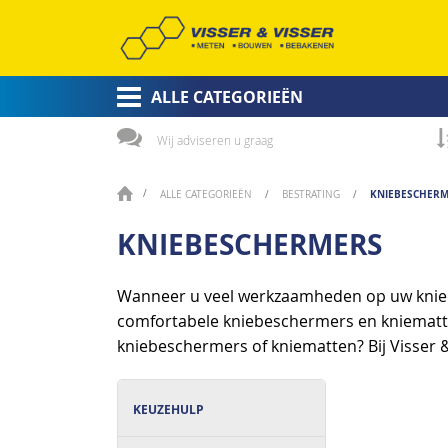
ALLE CATEGORIEËN
Wij adviseren u graag
KNIEBESCHER
ALLE CATEGORIEËN
BESTRATING
KNIEBESCHERMERS
Wanneer u veel werkzaamheden op uw knieën 
comfortabele kniebeschermers en kniematten
kniebeschermers of kniematten? Bij Visser & 
KEUZEHULP