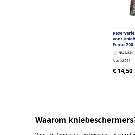
Reserverie
voor knie
Fento 200
VERGELIJKEN
Artnr
s6021
€ 14,50
Waarom kniebeschermers
Voor stratenmakers en hoveniers zijn prof