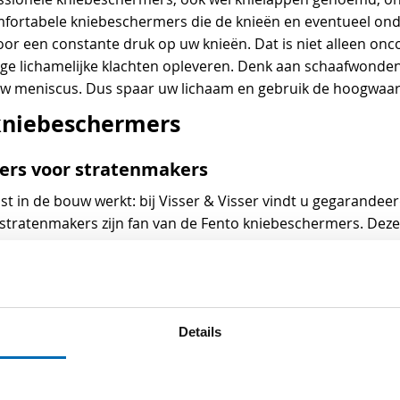
omfortabele kniebeschermers die de knieën en eventueel 
voor een constante druk op uw knieën. Dat is niet alleen on
e lichamelijke klachten opleveren. Denk aan schaafwonden
 uw meniscus. Dus spaar uw lichaam en gebruik de hoogwaar
 kniebeschermers
ers voor stratenmakers
ist in de bouw werkt: bij Visser & Visser vindt u gegarandee
stratenmakers zijn fan van de Fento kniebeschermers. Deze
ento kniebeschermer ondersteunt en beschermt uw knie en ond
tuurlijk heeft ook de Fento kniebeschermer een perfecte pasv
en juiste drukverdeling op het onderbeen, waardoor u auto
n met deze professionele en uitstekende kniebeschermers. 
Details
apeuten! De verbeterde versie Fento Pro is wordt van har