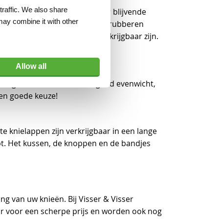
traffic. We also share
en PU-schuimvulling waardoor blijvende
may combine it with other
rukontlasting. De extra brede rubberen
 en bandjes afzonderlijk verkrijgbaar zijn.
iebeschermer te vervangen!
Allow all
zorgt niet alleen voor een goed evenwicht,
en goede keuze!
 knielappen zijn verkrijgbaar in een lange
opt. Het kussen, de knoppen en de bandjes
ng van uw knieën. Bij Visser & Visser
r voor een scherpe prijs en worden ook nog