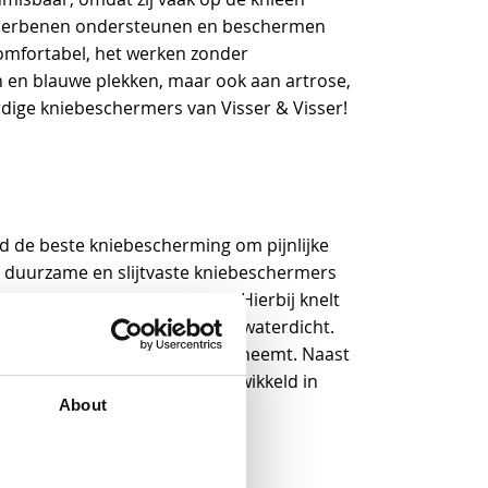
onderbenen ondersteunen en beschermen
comfortabel, het werken zonder
 en blauwe plekken, maar ook aan artrose,
dige kniebeschermers van Visser & Visser!
rd de beste kniebescherming om pijnlijke
 duurzame en slijtvaste kniebeschermers
erbeen tijdens het knielen. Hierbij knelt
orm, is deze flexibel en 100% waterdicht.
matisch de juiste houding aanneemt. Naast
De Fento knielappen zijn ontwikkeld in
About
te aanbevolen wanneer u de