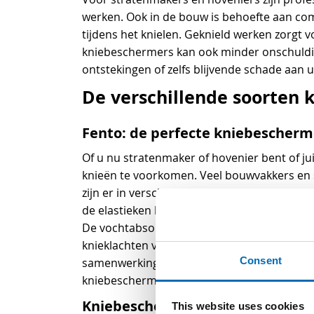
werken. Ook in de bouw is behoefte aan c
tijdens het knielen. Geknield werken zorgt 
kniebeschermers kan ook minder onschuldig
ontstekingen of zelfs blijvende schade aan
De verschillende soorten
Fento: de perfecte kniebescherm
Of u nu stratenmaker of hovenier bent of ju
knieën te voorkomen. Veel bouwvakkers en 
zijn er in verschillende uitvoeringen. De F
de elastieken band niet in de knieholte. Na
De vochtabsorberende vulling zorgt voor e
knieklachten voorkomt u dus ook rugklachte
Consent
samenwerking met arbo-artsen en fysiother
kniebeschermers dagelijks gebruikt.
Kniebeschermer Ergoline
This website uses cookies