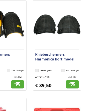
laag
sorteren
ermers
Kniebeschermers
Harmonica kort model
VERLANGLIJST
VERGELIJKEN
VERLANGLIJST
Artnr
s5990
excl. btw
excl. btw
€ 39,50