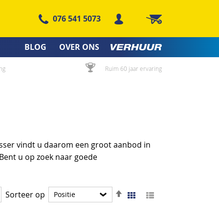
076 541 5073
Winkelwagen
BLOG
OVER ONS
ng
Ruim 60 jaar ervaring
isser vindt u daarom een groot aanbod in
 Bent u op zoek naar goede
Van
Foto-
Lijst
Sorteer op
Tonen
tabel
hoog
als
naar