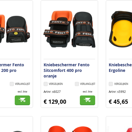
ermer Fento
Kniebeschermer Fento
Kniebesch
 200 pro
Sitcomfort 400 pro
Ergoline
oranje
VERLANGLIJST
VERGELIJKEN
VERLANGLIJST
VERGELIJKEN
Artnr
s6027
Artnr
s5992
excl. btw
excl. btw
€ 129,00
€ 45,65