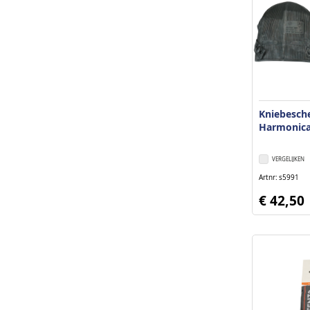
Kniebesch
Harmonica
VERGELIJKEN
Artnr
s5991
€ 42,50