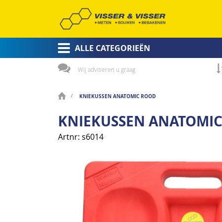
ALLE CATEGORIEËN
Wij adviseren u graag
KNIEKUSSEN ANATOMIC ROOD
KNIEKUSSEN ANATOMI
Artnr
s6014
Ga
naar
het
einde
van
de