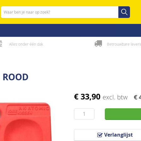
Zoeken
Zoeken
Alles onder één dak
Betrouwbare leveri
C ROOD
€ 33,90
excl. btw
€ 
Verlanglijst