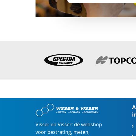
A
i
Visser en Visser: dé webshop
voor
bestrating
,
meten
,