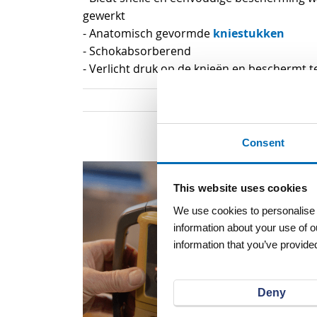
van
gewerkt
de
kniestukken
- Anatomisch gevormde
afbeeldingen-
- Schokabsorberend
gallerij
- Verlicht druk op de knieën en beschermt te
Consent
This website uses cookies
We use cookies to personalise c
information about your use of o
information that you’ve provided
Deny