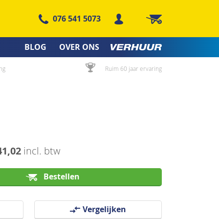
076 541 5073
Winkelwagen
BLOG
OVER ONS
ng
Ruim 60 jaar ervaring
41,02
incl. btw
Bestellen
Vergelijken