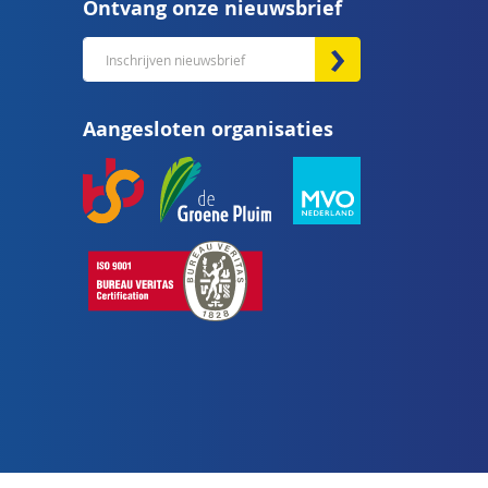
Ontvang onze nieuwsbrief
Abonneer
u
op
Aangesloten organisaties
onze
nieuwsbrief