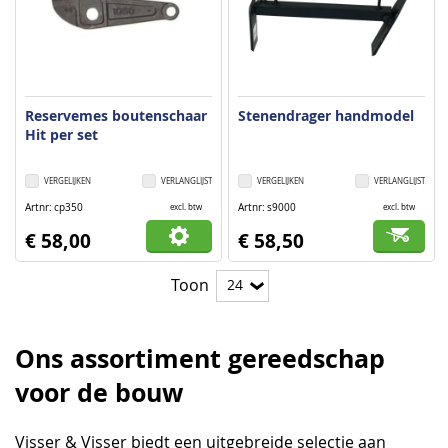
Reservemes boutenschaar
Stenendrager handmodel
Hit per set
VERGELIJKEN
VERLANGLIJST
VERGELIJKEN
VERLANGLIJST
Artnr
cp350
Artnr
s9000
excl. btw
excl. btw
€ 58,00
€ 58,50
Toon
Ons assortiment gereedschap
voor de bouw
Visser & Visser biedt een uitgebreide selectie aan