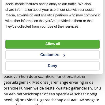
social media features and to analyse our traffic. We also
handgereedschappen tot geavanceerde elektrische
share information about your use of our site with our social
bouwen
apparatuur. Wat u ook gaat
: wij hebben het
media, advertising and analytics partners who may combine it
juiste gereedschap voor u. Onze experts staan klaar
with other information that you’ve provided to them or that
om u te adviseren en ervoor te zorgen dat u het
they’ve collected from your use of their services.
perfecte gereedschap voor uw bouwproject vindt.
Hoge kwaliteit
bouwgereedschappen bij Visser &
Allow all
Visser
Customize
Kwaliteit staat bij Visser & Visser voorop. Onze
Deny
bouwgereedschappen zijn zorgvuldig geselecteerd op
basis van hun duurzaamheid, functionaliteit en
gebruiksgemak. Met onze jarenlange ervaring in de
branche kunnen we de beste kwaliteit garanderen. Of u
nu een betonschraper of een specifieke schaar nodig
heeft, bij ons vindt u gereedschap dat aan uw hoogste