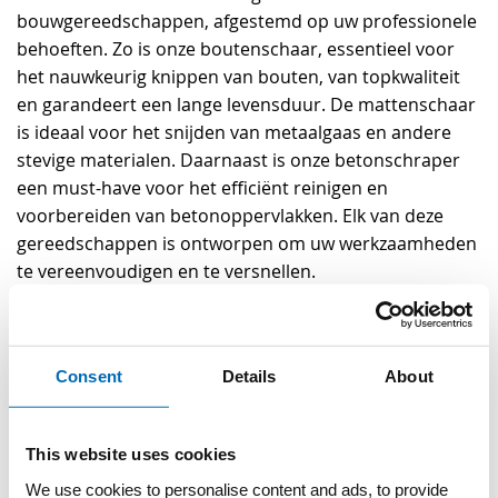
bouwgereedschappen, afgestemd op uw professionele
behoeften. Zo is onze boutenschaar, essentieel voor
het nauwkeurig knippen van bouten, van topkwaliteit
en garandeert een lange levensduur. De mattenschaar
is ideaal voor het snijden van metaalgaas en andere
stevige materialen. Daarnaast is onze betonschraper
een must-have voor het efficiënt reinigen en
voorbereiden van betonoppervlakken. Elk van deze
gereedschappen is ontworpen om uw werkzaamheden
te vereenvoudigen en te versnellen.
Bouwgereedschappen voor
verschillende werkzaamheden
Consent
Details
About
Bij Visser & Visser begrijpen we dat elk bouwproject
uniek is en diverse soorten gereedschap vereist.
This website uses cookies
Daarom bieden we een breed scala aan
We use cookies to personalise content and ads, to provide
gereedschappen, van eenvoudige