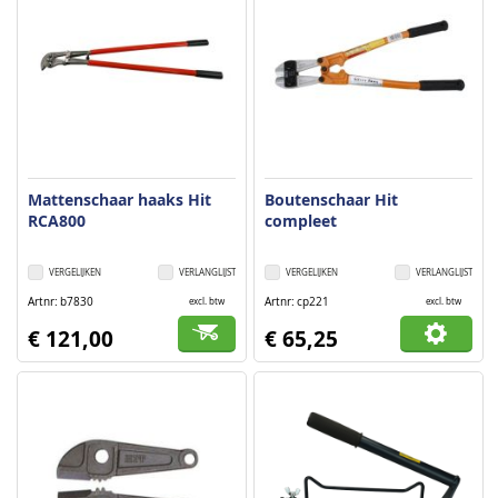
Mattenschaar haaks Hit
Boutenschaar Hit
RCA800
compleet
VERGELIJKEN
VERLANGLIJST
VERGELIJKEN
VERLANGLIJST
Artnr
b7830
Artnr
cp221
excl. btw
excl. btw
€ 121,00
€ 65,25