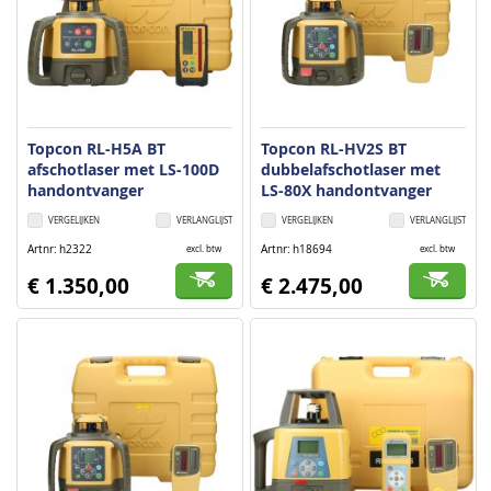
Topcon RL-H5A BT
Topcon RL-HV2S BT
afschotlaser met LS-100D
dubbelafschotlaser met
handontvanger
LS-80X handontvanger
VERGELIJKEN
VERLANGLIJST
VERGELIJKEN
VERLANGLIJST
Artnr
h2322
Artnr
h18694
excl. btw
excl. btw
€ 1.350,00
€ 2.475,00