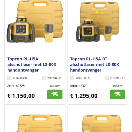
Topcon RL-H5A
Topcon RL-H5A BT
afschotlaser met LS-80X
afschotlaser met LS-80X
handontvanger
handontvanger
VERGELIJKEN
VERLANGLIJST
VERGELIJKEN
VERLANGLIJST
Artnr
h2325
Artnr
h2320
excl. btw
excl. btw
€ 1.150,00
€ 1.295,00