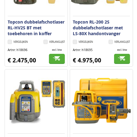
Topcon dubbelafschotlaser
Topcon RL-200 2S
RL-HV2S BT met
dubbelafschotlaser met
toebehoren in koffer
LS-80X handontvanger
VERGELIJKEN
VERLANGLIJST
VERGELIJKEN
VERLANGLIJST
Artnr
h18696
Artnr
h18695
excl. btw
excl. btw
€ 2.475,00
€ 4.975,00