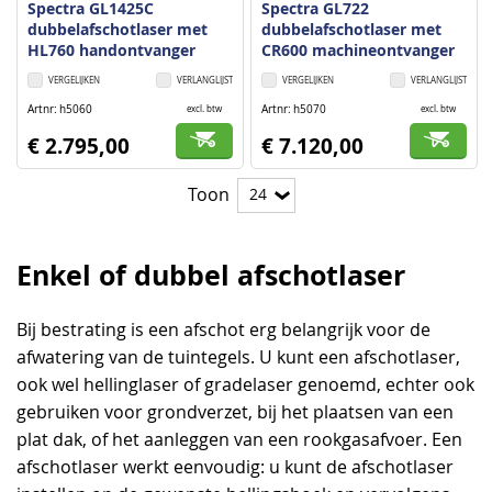
Spectra GL1425C
Spectra GL722
dubbelafschotlaser met
dubbelafschotlaser met
HL760 handontvanger
CR600 machineontvanger
VERGELIJKEN
VERLANGLIJST
VERGELIJKEN
VERLANGLIJST
Artnr
h5060
Artnr
h5070
excl. btw
excl. btw
€ 2.795,00
€ 7.120,00
Toon
Enkel of dubbel afschotlaser
Bij bestrating is een afschot erg belangrijk voor de
afwatering van de tuintegels. U kunt een afschotlaser,
ook wel hellinglaser of gradelaser genoemd, echter ook
gebruiken voor grondverzet, bij het plaatsen van een
plat dak, of het aanleggen van een rookgasafvoer. Een
afschotlaser werkt eenvoudig: u kunt de afschotlaser