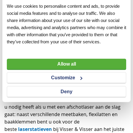
afschotbereik in zijn klasse. Of wat dacht u van de
We use cookies to personalise content and ads, to provide
social media features and to analyse our traffic. We also
Topcon afschotlaser RL-200 2S of RL-SV2S? Net als alle
share information about your use of our site with our social
lasers uit ons assortiment hebben deze Topcon
media, advertising and analytics partners who may combine it
afschotlasers een zeer hoge meetnauwkeurigheid,
with other information that you’ve provided to them or that
precies zoals u van een laser verwacht!
they’ve collected from your use of their services.
Complete sets
Een handontvanger en afstandsbediening zijn
Allow all
onmisbaar bij het gebruik van uw laser. Wij leveren dan
bouwlaser
ook bij elke
in koffer standaard een
Customize
handontvanger en afstandsbediening mee.
Handontvangers zijn ook los verkrijgbaar. Daarnaast
Deny
vindt u in het assortiment van Visser & Visser alles wat
u nodig heeft als u met een afschotlaser aan de slag
gaat: naast verschillende meetbaken, flexilatten en
baakklemmen bent u ook voor de
laserstatieven
beste
bij Visser & Visser aan het juiste