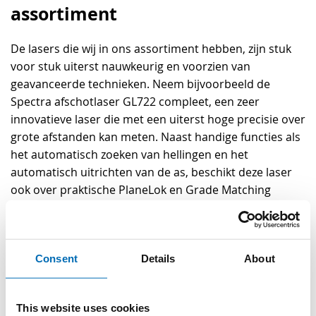
assortiment
De lasers die wij in ons assortiment hebben, zijn stuk
voor stuk uiterst nauwkeurig en voorzien van
geavanceerde technieken. Neem bijvoorbeeld de
Spectra afschotlaser GL722 compleet, een zeer
innovatieve laser die met een uiterst hoge precisie over
grote afstanden kan meten. Naast handige functies als
het automatisch zoeken van hellingen en het
automatisch uitrichten van de as, beschikt deze laser
ook over praktische PlaneLok en Grade Matching
technieken. PlaneLok is ideaal wanneer er een zeer
goede stabiliteit vereist is en er zeer nauwkeurig
gewerkt moet worden. Met Grade Matching is het
Consent
Details
About
mogelijk om een onbekende hellingshoek tussen twee
verschillende punten te berekenen. Ook de Spectra
afschotlaser GL622N met afstandsbediening is een
This website uses cookies
prima keuze: deze laser heeft het grootste