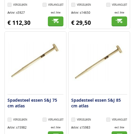
VERGELIJKEN
VERLANGLIJST
VERGELIJKEN
VERLANGLIJST
Artnr
s5927
Artnr
s14650
excl. btw
excl. btw
€ 112,30
€ 29,50
Spadesteel essen S&J 75
Spadesteel essen S&J 85
cm atlas
cm atlas
VERGELIJKEN
VERLANGLIJST
VERGELIJKEN
VERLANGLIJST
Artnr
s15982
Artnr
s15983
excl. btw
excl. btw