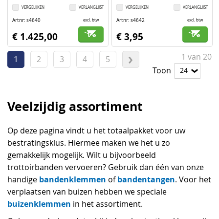
VERGELIJKEN
VERLANGLIJST
VERGELIJKEN
VERLANGLIJST
Artnr
s4640
Artnr
s4642
excl. btw
excl. btw
€ 1.425,00
€ 3,95
Pagina
1
van
20
U
Pagina
Pagina
Pagina
Pagina
Pagina
Volgende
1
2
3
4
5
Toon
lees
momenteel
Veelzijdig assortiment
pagina
Op deze pagina vindt u het totaalpakket voor uw
bestratingsklus. Hiermee maken we het u zo
gemakkelijk mogelijk. Wilt u bijvoorbeeld
trottoirbanden vervoeren? Gebruik dan één van onze
bandenklemmen
bandentangen
handige
of
. Voor het
verplaatsen van buizen hebben we speciale
buizenklemmen
in het assortiment.