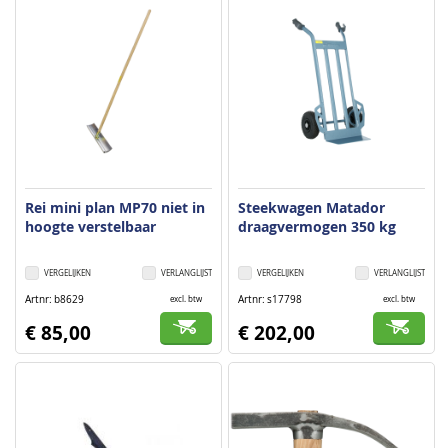
Rei mini plan MP70 niet in
Steekwagen Matador
hoogte verstelbaar
draagvermogen 350 kg
VERGELIJKEN
VERLANGLIJST
VERGELIJKEN
VERLANGLIJST
Artnr
b8629
Artnr
s17798
excl. btw
excl. btw
€ 85,00
€ 202,00