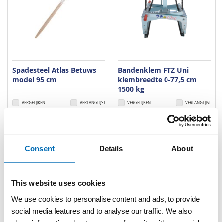
Spadesteel Atlas Betuws
Bandenklem FTZ Uni
model 95 cm
klembreedte 0-77,5 cm
1500 kg
VERGELIJKEN
VERLANGLIJST
VERGELIJKEN
VERLANGLIJST
Artnr
s15987
Artnr
s1540
excl. btw
excl. btw
€ 11,50
€ 1.795,00
Consent
Details
About
This website uses cookies
We use cookies to personalise content and ads, to provide
social media features and to analyse our traffic. We also