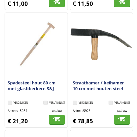
€ 11,00
€ 11,50
Spadesteel hout 80 cm
Straathamer / keihamer
met glasfiberkern S&J
10 cm met houten steel
VERGELIJKEN
VERLANGLIJST
VERGELIJKEN
VERLANGLIJST
Artnr
s15984
Artnr
s5926
excl. btw
excl. btw
€ 21,20
€ 78,85