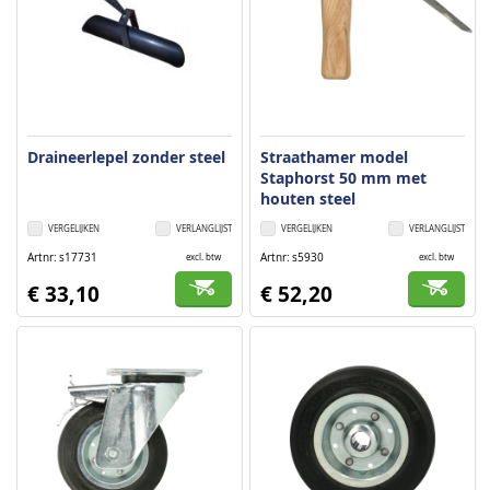
Draineerlepel zonder steel
Straathamer model
Staphorst 50 mm met
houten steel
VERGELIJKEN
VERLANGLIJST
VERGELIJKEN
VERLANGLIJST
Artnr
s17731
Artnr
s5930
excl. btw
excl. btw
€ 33,10
€ 52,20