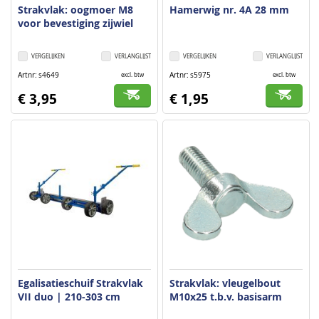
Strakvlak: oogmoer M8
Hamerwig nr. 4A 28 mm
voor bevestiging zijwiel
VERGELIJKEN
VERLANGLIJST
VERGELIJKEN
VERLANGLIJST
Artnr
s4649
Artnr
s5975
excl. btw
excl. btw
€ 3,95
€ 1,95
Egalisatieschuif Strakvlak
Strakvlak: vleugelbout
VII duo | 210-303 cm
M10x25 t.b.v. basisarm