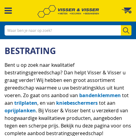
Ga
W
naar
de
inhoud
Zo
BESTRATING
Bent u op zoek naar kwalitatief
bestratingsgereedschap? Dan helpt Visser & Visser u
graag verder! Wij hebben een groot assortiment
gereedschap waarmee u uw bestratingsklus uit kunt
bandenklemmen
voeren. Zo gaat ons aanbod van
tot
trilplaten
kniebeschermers
aan
, en van
tot aan
oprijplanken
. Bij Visser & Visser bent u verzekerd van
hoogwaardige kwalitatieve producten, aangeboden
tegen een scherpe prijs. Bekijk nu deze pagina voor ons
complete aanbod bestratingsgereedschap!