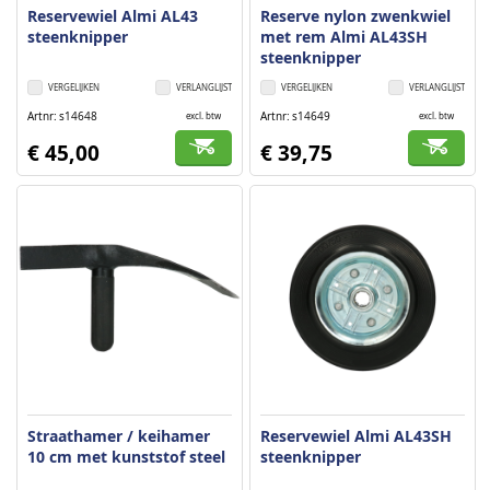
Reservewiel Almi AL43
Reserve nylon zwenkwiel
steenknipper
met rem Almi AL43SH
steenknipper
VERGELIJKEN
VERLANGLIJST
VERGELIJKEN
VERLANGLIJST
Artnr
s14648
Artnr
s14649
excl. btw
excl. btw
€ 45,00
€ 39,75
Straathamer / keihamer
Reservewiel Almi AL43SH
10 cm met kunststof steel
steenknipper