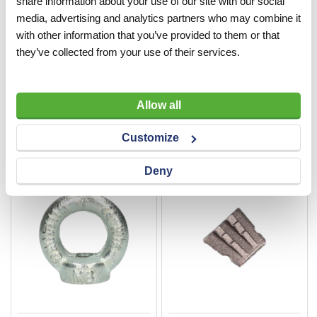
share information about your use of our site with our social
media, advertising and analytics partners who may combine it
with other information that you’ve provided to them or that
they’ve collected from your use of their services.
Strakvlak: set zijwielen
Strakvlak: zijplaat incl.
bevestigingsmateriaal
VERGELIJKEN
VERLANGLIJST
VERGELIJKEN
VERLANGLIJST
Allow all
Artnr
s4648
Artnr
s4647
excl. btw
excl. btw
Customize
€ 128,00
€ 53,50
Deny