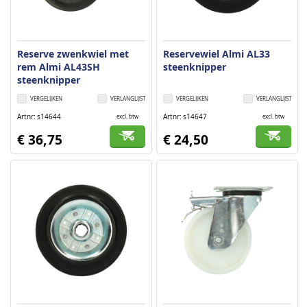
Reserve zwenkwiel met
Reservewiel Almi AL33
rem Almi AL43SH
steenknipper
steenknipper
VERGELIJKEN
VERLANGLIJST
VERGELIJKEN
VERLANGLIJST
Artnr
s14644
Artnr
s14647
excl. btw
excl. btw
€ 36,75
€ 24,50