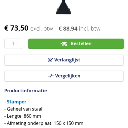
€ 73,50
Ga
excl. btw
€ 88,94
incl. btw
naar
het
Bestellen
begin
van
Verlanglijst
de
afbeeldingen-
Vergelijken
gallerij
Productinformatie
Stamper
-
- Geheel van staal
- Lengte: 860 mm
- Afmeting onderplaat: 150 x 150 mm