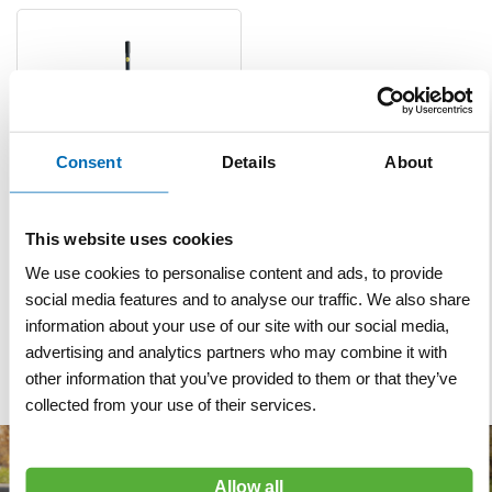
Consent
Details
About
Asfaltstamper met
This website uses cookies
ergonomische demper
blauw
We use cookies to personalise content and ads, to provide
social media features and to analyse our traffic. We also share
VERGELIJKEN
VERLANGLIJST
information about your use of our site with our social media,
Artnr
s7089
excl. btw
advertising and analytics partners who may combine it with
€ 85,30
other information that you’ve provided to them or that they’ve
collected from your use of their services.
Allow all