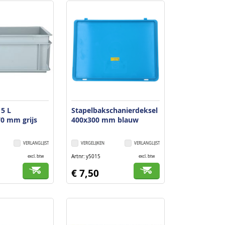
laag
sorteren
15 L
Stapelbakschanierdeksel
0 mm grijs
400x300 mm blauw
VERLANGLIJST
VERGELIJKEN
VERLANGLIJST
Artnr
y5015
excl. btw
excl. btw
€ 7,50