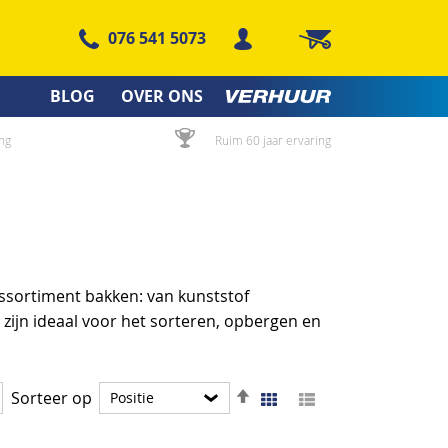
076 541 5073
Winkelwagen
BLOG
OVER ONS
ng
Ruim 60 jaar ervaring
assortiment bakken: van kunststof
 zijn ideaal voor het sorteren, opbergen en
Van
Foto-
Lijst
Sorteer op
Tonen
tabel
hoog
als
naar