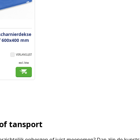
scharnierdekse
of 600x400 mm
VERLANGLIJST
excl. btw
of tansport
rzichtelijk opbergen of juist meenemen? Dan zijn de kunsts