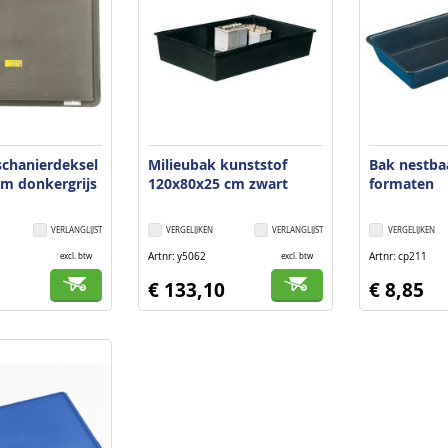
schanierdeksel
Milieubak kunststof
Bak nestba
m donkergrijs
120x80x25 cm zwart
formaten
VERLANGLIJST
VERGELIJKEN
VERLANGLIJST
VERGELIJKEN
Artnr
y5062
Artnr
cp211
excl. btw
excl. btw
€ 133,10
€ 8,85