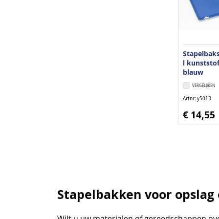
Stapelbak
l kunstst
blauw
VERGELIJKEN
Artnr
y5013
€ 14,55
Stapelbakken voor opslag 
Wilt u uw materialen of gereedschappen ove