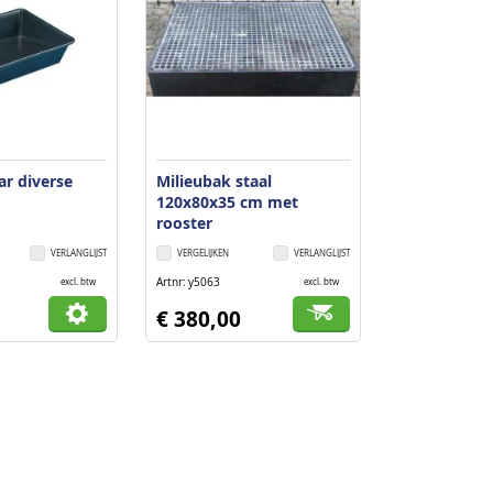
ar diverse
Milieubak staal
120x80x35 cm met
rooster
VERLANGLIJST
VERGELIJKEN
VERLANGLIJST
Artnr
y5063
excl. btw
excl. btw
€ 380,00