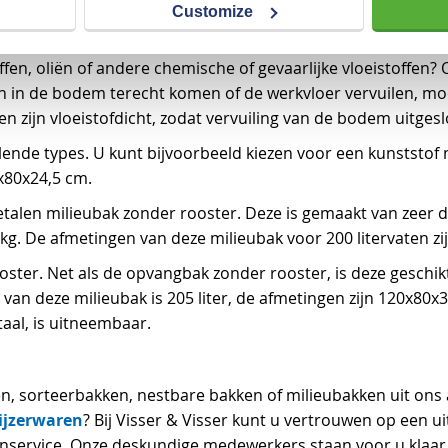
en met milieubakken
Customize
n, oliën of andere chemische of gevaarlijke vloeistoffen?
 in de bodem terecht komen of de werkvloer vervuilen, moe
zijn vloeistofdicht, zodat vervuiling van de bodem uitgeslo
llende types. U kunt bijvoorbeeld kiezen voor een kunststof 
0x80x24,5 cm.
 metalen milieubak zonder rooster. Deze is gemaakt van zeer d
kg. De afmetingen van deze milieubak voor 200 litervaten z
ooster. Net als de opvangbak zonder rooster, is deze geschik
van deze milieubak is 205 liter, de afmetingen zijn 120x80
aal, is uitneembaar.
n, sorteerbakken, nestbare bakken of milieubakken uit ons 
ijzerwaren
? Bij Visser & Visser kunt u vertrouwen op een u
nservice. Onze deskundige medewerkers staan voor u kla