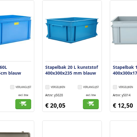
 60L
Stapelbak 20 L kunststof
Stapelbak 
5cm blauw
400x300x235 mm blauw
400x300x17
VERLANGLIJST
VERGELIJKEN
VERLANGLIJST
VERGELIJKEN
Artnr
y5020
Artnr
y5014
excl. btw
excl. btw
€ 20,05
€ 12,50