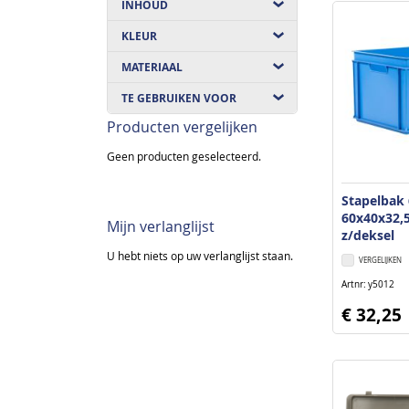
INHOUD
KLEUR
MATERIAAL
TE GEBRUIKEN VOOR
Producten vergelijken
Geen producten geselecteerd.
Stapelbak
60x40x32,
Mijn verlanglijst
z/deksel
U hebt niets op uw verlanglijst staan.
VERGELIJKEN
Artnr
y5012
€ 32,25