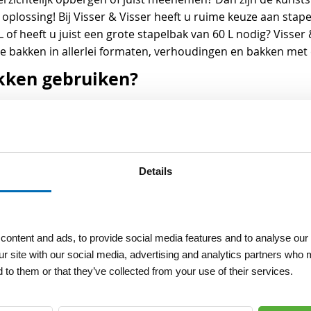
oplossing! Bij Visser & Visser heeft u ruime keuze aan stap
L of heeft u juist een grote stapelbak van 60 L nodig? Visse
re bakken in allerlei formaten, verhoudingen en bakken me
kken gebruiken?
ruikt in de bouw, groenvoorziening en magazijnen. Ze word
 om gereedschappen en materialen te sorteren, overzichtelij
ent vindt u verschillende sorteerbakken, zowel stapelbaar 
aar, zodat alles veilig afgesloten kan worden. De stapelba
Details
ik. De kunststof bakken van Visser & Visser zijn dan ook zee
ende kleuren en afmetingen
ontent and ads, to provide social media features and to analyse our 
timent in verschillende uitvoeringen verkrijgbaar zodat u alt
ur site with our social media, advertising and analytics partners who 
stof stapelbakken aan van 15 liter, 20 liter en 60 liter. D
 to them or that they’ve collected from your use of their services.
cm. Ook de nestbare bakken zijn in verschillende formaten ver