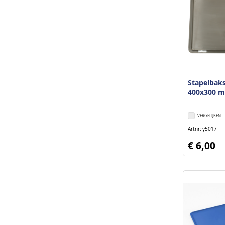
Stapelbak
400x300 m
VERGELIJKEN
Artnr
y5017
€ 6,00