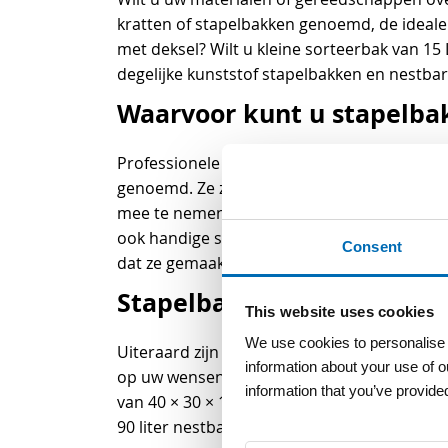
kratten of stapelbakken genoemd, de ideale 
met deksel? Wilt u kleine sorteerbak van 15 
degelijke kunststof stapelbakken en nestba
Waarvoor kunt u stapelba
Professionele stapelbakken worden vaak geb
genoemd. Ze zijn dan ook uitermate geschikt
mee te nemen in de werkbus. In ons assortim
ook handige scharnier deksels los verkrijgb
Consent
dat ze gemaakt zijn voor professioneel gebru
Stapelbakken in verschill
This website uses cookies
We use cookies to personalise c
Uiteraard zijn de stapelbakken uit ons assor
information about your use of o
op uw wensen. Wij bieden onder andere kunst
information that you’ve provided
van 40 × 30 × 17 cm tot en met 60 × 40 × 42 
90 liter nestbare bak.