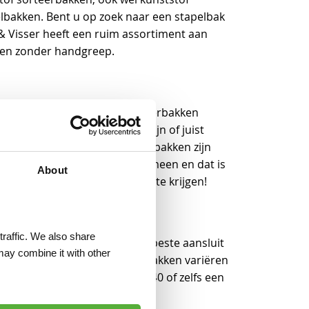
elbakken. Bent u op zoek naar een stapelbak
r & Visser heeft een ruim assortiment aan
t en zonder handgreep.
en niet voor niets vaak sorteerbakken
k op te bergen in het magazijn of juist
als nestbaar. Voor de sorteerbakken zijn
kken hebben een eigenschap gemeen en dat is
About
r stevig en niet zomaar kapot te krijgen!
traffic. We also share
ijd kunt kiezen welke bak het beste aansluit
may combine it with other
e afmetingen van deze sorteerbakken variëren
krijgbaar: kies voor een 20, 40 of zelfs een