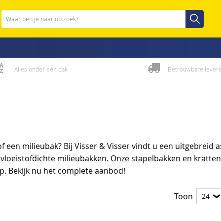
Zoeken
Zoeken
Alles onder één dak
Betrouwbare leveri
 een milieubak? Bij Visser & Visser vindt u een uitgebreid 
vloeistofdichte milieubakken. Onze stapelbakken en kratten
p. Bekijk nu het complete aanbod!
Toon