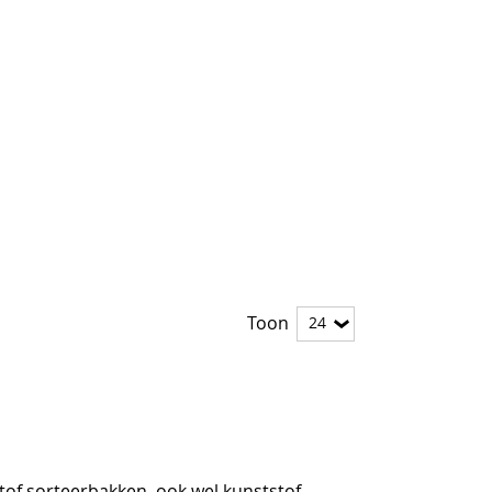
Toon
tof sorteerbakken, ook wel kunststof