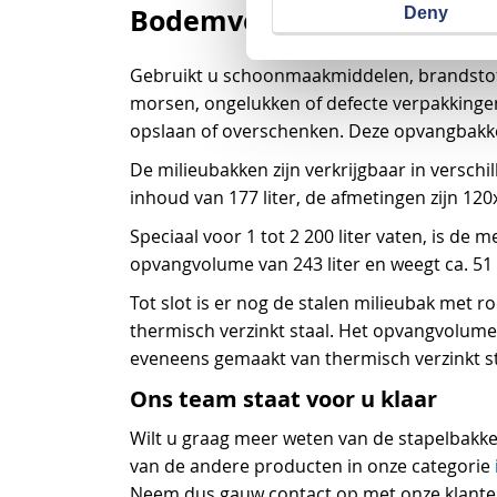
Bodemvervuiling voorkom
Deny
Gebruikt u schoonmaakmiddelen, brandstoffe
morsen, ongelukken of defecte verpakkingen
opslaan of overschenken. Deze opvangbakken 
De milieubakken zijn verkrijgbaar in verschi
inhoud van 177 liter, de afmetingen zijn 12
Speciaal voor 1 tot 2 200 liter vaten, is de
opvangvolume van 243 liter en weegt ca. 51 
Tot slot is er nog de stalen milieubak met r
thermisch verzinkt staal. Het opvangvolume 
eveneens gemaakt van thermisch verzinkt st
Ons team staat voor u klaar
Wilt u graag meer weten van de stapelbakke
van de andere producten in onze categorie
Neem dus gauw contact op met onze klante