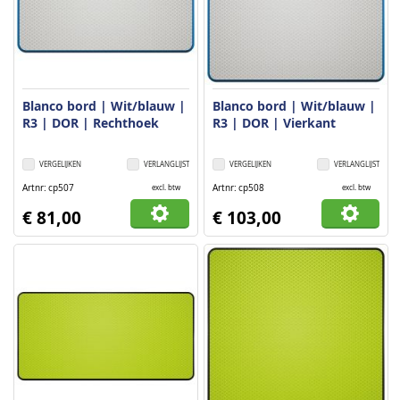
Blanco bord | Wit/blauw |
Blanco bord | Wit/blauw |
R3 | DOR | Rechthoek
R3 | DOR | Vierkant
VERGELIJKEN
VERLANGLIJST
VERGELIJKEN
VERLANGLIJST
Artnr
cp507
Artnr
cp508
excl. btw
excl. btw
€ 81,00
€ 103,00