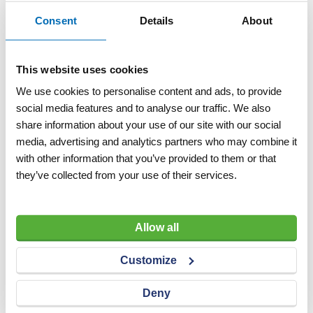
Consent
Details
About
Toon
Uitgebreid assortiment aan
This website uses cookies
blanco verkeersborden
We use cookies to personalise content and ads, to provide
social media features and to analyse our traffic. We also
share information about your use of our site with our social
Ons assortiment lege verkeersborden is met zorg
media, advertising and analytics partners who may combine it
samengesteld om aan alle mogelijke behoeften van
with other information that you’ve provided to them or that
onze klanten te voldoen. Zo’n verkeersbord leeg biedt
they’ve collected from your use of their services.
een blank canvas voor elke boodschap die u wilt
overbrengen, van verkeersinstructies tot informatieve
aankondigingen. De lege verkeersborden zijn bestand
Allow all
tegen vrijwel alle weersomstandigheden en intensief
gebruik, wat ze een uitstekende keuze maakt voor elke
Customize
omgeving.
Deny
Verschillende mogelijkheden