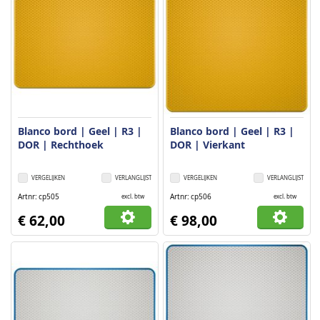
Blanco bord | Geel | R3 |
Blanco bord | Geel | R3 |
DOR | Rechthoek
DOR | Vierkant
VERGELIJKEN
VERLANGLIJST
VERGELIJKEN
VERLANGLIJST
Artnr
cp505
Artnr
cp506
excl. btw
excl. btw
€ 62,00
€ 98,00