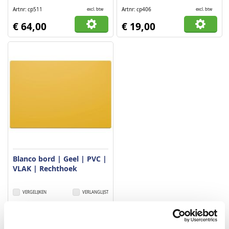
Artnr
cp511
Artnr
cp406
excl. btw
excl. btw
€ 64,00
€ 19,00
Blanco bord | Geel | PVC |
VLAK | Rechthoek
VERGELIJKEN
VERLANGLIJST
Artnr
cp513
excl. btw
€ 24,50