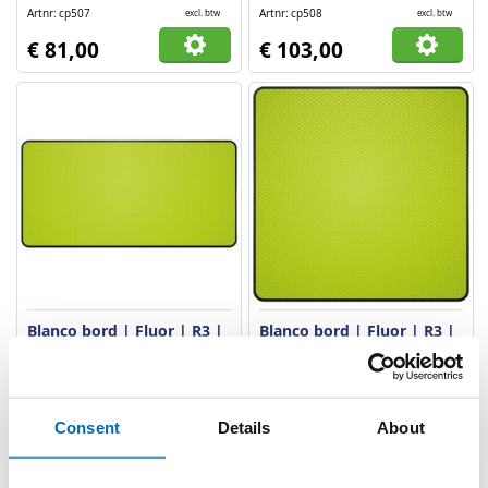
Artnr
cp507
Artnr
cp508
excl. btw
excl. btw
€ 81,00
€ 103,00
Blanco bord | Fluor | R3 |
Blanco bord | Fluor | R3 |
DOR | Rechthoek
DOR | Vierkant
VERGELIJKEN
VERLANGLIJST
VERGELIJKEN
VERLANGLIJST
Consent
Details
About
Artnr
cp514
Artnr
cp408
excl. btw
excl. btw
€ 100,00
€ 103,00