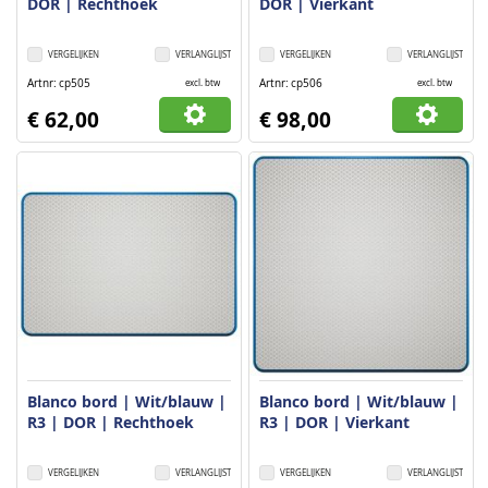
DOR | Rechthoek
DOR | Vierkant
VERGELIJKEN
VERLANGLIJST
VERGELIJKEN
VERLANGLIJST
Artnr
cp505
Artnr
cp506
excl. btw
excl. btw
€ 62,00
€ 98,00
Blanco bord | Wit/blauw |
Blanco bord | Wit/blauw |
R3 | DOR | Rechthoek
R3 | DOR | Vierkant
VERGELIJKEN
VERLANGLIJST
VERGELIJKEN
VERLANGLIJST