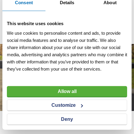
Consent
Details
About
Artnr
w8876
excl. btw
€ 3.500,00
This website uses cookies
Toon
We use cookies to personalise content and ads, to provide
social media features and to analyse our traffic. We also
share information about your use of our site with our social
media, advertising and analytics partners who may combine it
with other information that you’ve provided to them or that
they’ve collected from your use of their services.
Allow all
Customize
Deny
Wij adviseren u graag