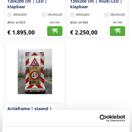
130x200 cm | LED |
130x200 cm | multi-LED |
klapbaar
klapbaar
VERGELIJKEN
VERLANGLIJST
VERGELIJKEN
VERLANGLIJST
Artnr
w1653
Artnr
w1666
excl. btw
excl. btw
€ 1.895,00
€ 2.250,00
Actieframe | staand |
330x170 cm | multi-LED |
klapbaar
VERGELIJKEN
VERLANGLIJST