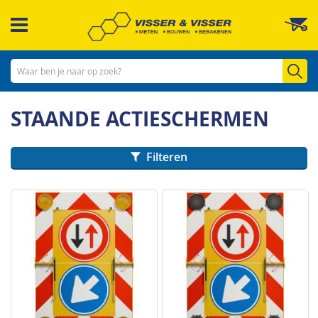
Ga
W
naar
de
inhoud
Zo
STAANDE ACTIESCHERMEN
Filteren