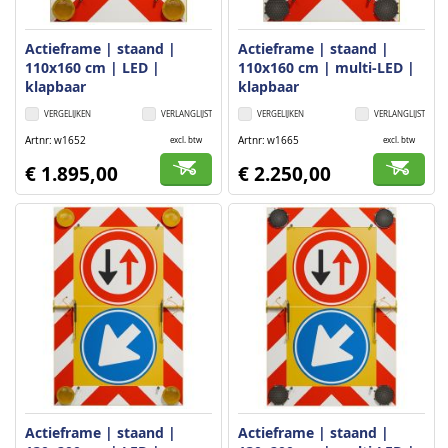
Actieframe | staand |
Actieframe | staand |
110x160 cm | LED |
110x160 cm | multi-LED |
klapbaar
klapbaar
VERGELIJKEN
VERLANGLIJST
VERGELIJKEN
VERLANGLIJST
Artnr
w1652
Artnr
w1665
excl. btw
excl. btw
€ 1.895,00
€ 2.250,00
Actieframe | staand |
Actieframe | staand |