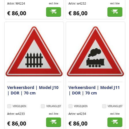
Artnr
W4224
Artnr
w4232
excl. btw
excl. btw
€ 86,00
€ 86,00
Verkeersbord | Model J10
Verkeersbord | Model J11
| DOR | 70 cm
| DOR | 70 cm
VERGELIJKEN
VERLANGLIJST
VERGELIJKEN
VERLANGLIJST
Artnr
w4233
Artnr
w4234
excl. btw
excl. btw
€ 86,00
€ 86,00