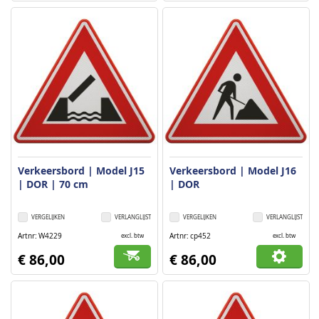
Verkeersbord | Model J15
Verkeersbord | Model J16
| DOR | 70 cm
| DOR
VERGELIJKEN
VERLANGLIJST
VERGELIJKEN
VERLANGLIJST
Artnr
W4229
Artnr
cp452
excl. btw
excl. btw
€ 86,00
€ 86,00