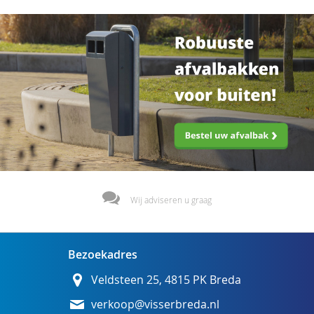
momenteel
pagina
Wij adviseren u graag
Bezoekadres
Veldsteen 25, 4815 PK Breda
verkoop@visserbreda.nl