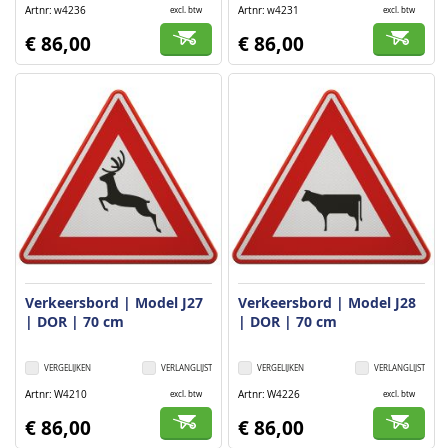
Artnr
w4236
Artnr
w4231
excl. btw
excl. btw
€ 86,00
€ 86,00
Verkeersbord | Model J27
Verkeersbord | Model J28
| DOR | 70 cm
| DOR | 70 cm
VERGELIJKEN
VERLANGLIJST
VERGELIJKEN
VERLANGLIJST
Artnr
W4210
Artnr
W4226
excl. btw
excl. btw
€ 86,00
€ 86,00