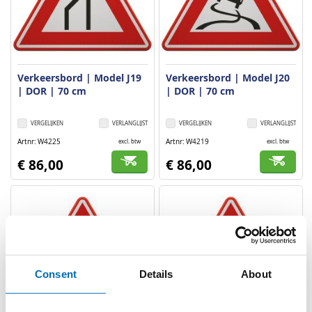
Verkeersbord | Model J19
Verkeersbord | Model J20
| DOR | 70 cm
| DOR | 70 cm
VERGELIJKEN
VERLANGLIJST
VERGELIJKEN
VERLANGLIJST
Artnr
W4225
Artnr
W4219
excl. btw
excl. btw
€ 86,00
€ 86,00
Consent
Details
About