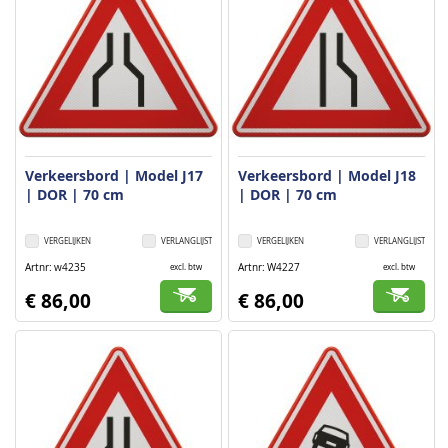
Verkeersbord | Model J17
Verkeersbord | Model J18
| DOR | 70 cm
| DOR | 70 cm
VERGELIJKEN
VERLANGLIJST
VERGELIJKEN
VERLANGLIJST
Artnr
w4235
Artnr
W4227
excl. btw
excl. btw
€ 86,00
€ 86,00