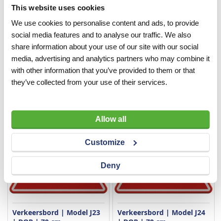
This website uses cookies
Verkeersbord | Model J21
Verkeersbord | Model J22
We use cookies to personalise content and ads, to provide
| DOR | 70 cm
| DOR | 70 cm
social media features and to analyse our traffic. We also
share information about your use of our site with our social
VERGELIJKEN
VERLANGLIJST
VERGELIJKEN
VERLANGLIJST
media, advertising and analytics partners who may combine it
Artnr
W4213
Artnr
W4230
excl. btw
excl. btw
with other information that you’ve provided to them or that
they’ve collected from your use of their services.
€ 86,00
€ 86,00
Allow all
Customize
Deny
Verkeersbord | Model J23
Verkeersbord | Model J24