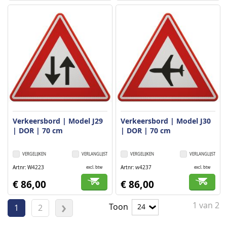
Verkeersbord | Model J29
Verkeersbord | Model J30
| DOR | 70 cm
| DOR | 70 cm
VERGELIJKEN
VERLANGLIJST
VERGELIJKEN
VERLANGLIJST
Artnr
W4223
Artnr
w4237
excl. btw
excl. btw
€ 86,00
€ 86,00
Pagina
1
van
2
Toon
U
Pagina
Pagina
Volgende
1
2
lees