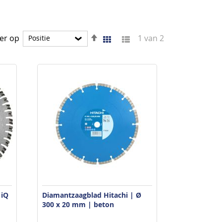
Van
Foto-
Lijst
er op
1
van
2
Tonen
tabel
hoog
als
naar
laag
sorteren
 iQ
Diamantzaagblad Hitachi | Ø
300 x 20 mm | beton