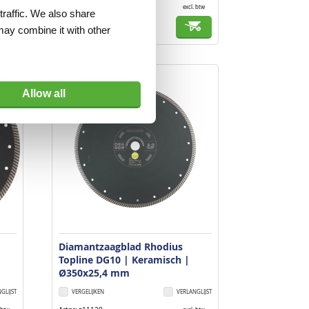
Artnr
z1180
 btw
excl. btw
traffic. We also share
€ 135,00
may combine it with other
Allow all
Diamantzaagblad Rhodius
Topline DG10 | Keramisch |
Ø350x25,4 mm
GLIJST
VERGELIJKEN
VERLANGLIJST