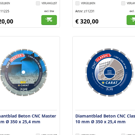
GELIJKEN
VERLANGLIJST
VERGELIJKEN
VERLAN
z11225
Artnr
z11231
excl. btw
excl.
20,00
€ 320,00
antblad Beton CNC Master
Diamantblad Beton CNC Clas
m Ø 350 x 25,4 mm
10 mm Ø 350 x 25,4 mm