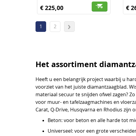
€ 225,00
€ 2
Pagina
U lees momenteel pagina
Pagina
Pagina
Volgende
1
2
Het assortiment diamantza
Heeft u een belangrijk project waarbij u h
voorziet van het juiste diamantzaagblad. Wi
materiaal secuur te snijden ofwel zagen? Z
voor muur- en tafelzaagmachines en vloer
Carat, Q-Drive, Husqvarna en Rhodius zijn o
Beton: voor beton en alle harde tot 
Universeel: voor een grote verscheide