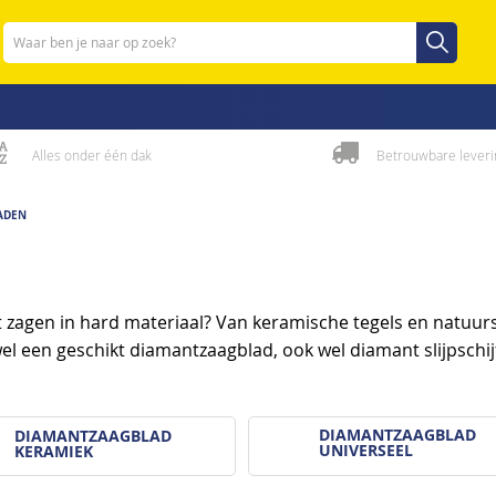
Zoeken
Zoeken
Alles onder één dak
Betrouwbare leveri
ADEN
zagen in hard materiaal? Van keramische tegels en natuurs
 wel een geschikt diamantzaagblad, ook wel diamant slijps
DIAMANTZAAGBLAD
DIAMANTZAAGBLAD
UNIVERSEEL
KERAMIEK