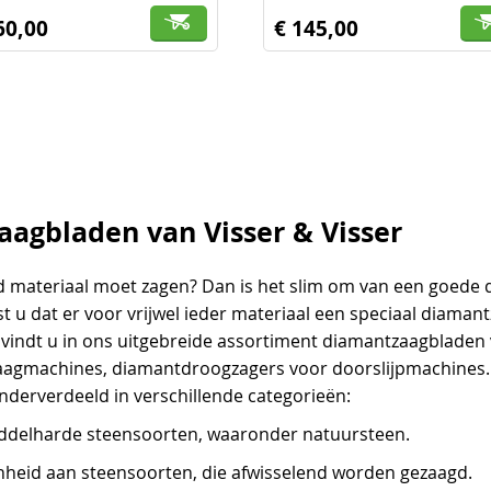
60,00
€ 145,00
agbladen van Visser & Visser
ard materiaal moet zagen? Dan is het slim om van een goede
st u dat er voor vrijwel ieder materiaal een speciaal diama
o vindt u in ons uitgebreide assortiment diamantzaagbladen
zaagmachines, diamantdroogzagers voor doorslijpmachines
nderverdeeld in verschillende categorieën:
middelharde steensoorten, waaronder natuursteen.
nheid aan steensoorten, die afwisselend worden gezaagd.