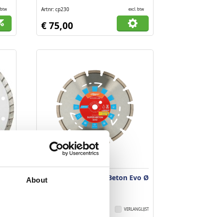
Artnr
cp230
 btw
excl. btw
€ 75,00
Diamantblad Super Beton Evo Ø
About
8 mm
300 x 20 mm
GLIJST
VERGELIJKEN
VERLANGLIJST