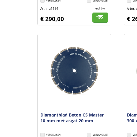
VERGELIJKEN
VERLANGLIJST
VER
Artnr
z11141
Artnr
excl. btw
€ 290,00
€ 2
Diamantblad Beton CS Master
Diam
10 mm met asgat 20 mm
300 
VERGELIJKEN
VERLANGLIJST
VER