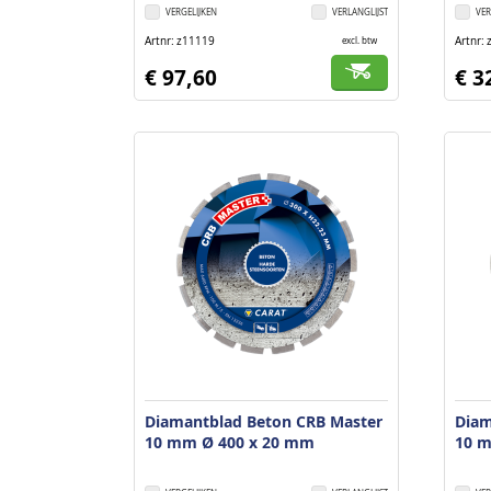
VERGELIJKEN
VERLANGLIJST
VER
Artnr
z11119
Artnr
excl. btw
€ 97,60
€ 3
Diamantblad Beton CRB Master
Diam
10 mm Ø 400 x 20 mm
10 m