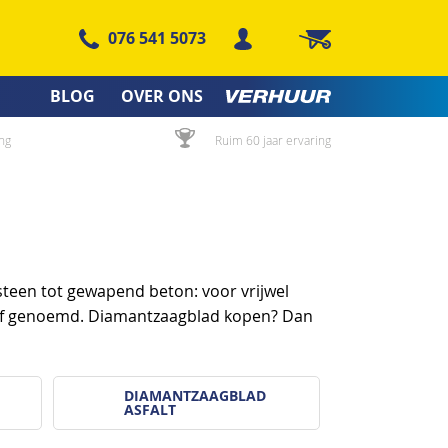
076 541 5073
Winkelwagen
BLOG
OVER ONS
ng
Ruim 60 jaar ervaring
teen tot gewapend beton: voor vrijwel
chijf genoemd. Diamantzaagblad kopen? Dan
DIAMANTZAAGBLAD
ASFALT