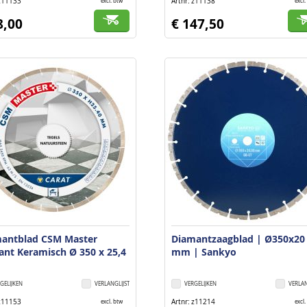
z11133
Artnr
z11138
excl. btw
excl.
8,00
€ 147,50
antblad CSM Master
Diamantzaagblad | Ø350x20
liant Keramisch Ø 350 x 25,4
mm | Sankyo
GELIJKEN
VERLANGLIJST
VERGELIJKEN
VERLAN
z11153
Artnr
z11214
excl. btw
excl.