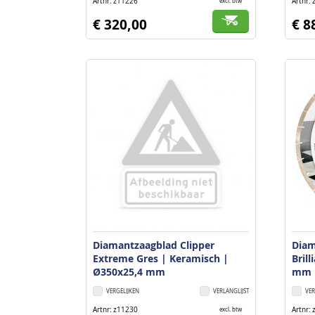
Artnr
z11226
Artnr
excl. btw
€ 320,00
€ 8
Diamantzaagblad Clipper
Diam
Extreme Gres | Keramisch |
Bril
Ø350x25,4 mm
mm
VERGELIJKEN
VERLANGLIJST
VER
Artnr
z11230
Artnr
excl. btw