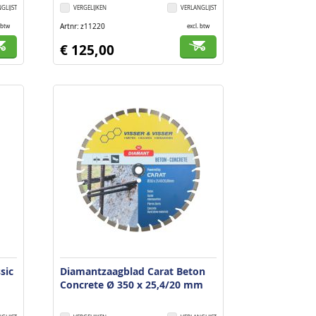
GLIJST
VERGELIJKEN
VERLANGLIJST
Artnr
z11220
 btw
excl. btw
€ 125,00
sic
Diamantzaagblad Carat Beton
Concrete Ø 350 x 25,4/20 mm