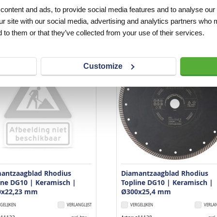
z11159
Artnr
z11105
excl. btw
excl.
ontent and ads, to provide social media features and to analyse our 
19,30
€ 88,00
ur site with our social media, advertising and analytics partners who 
 to them or that they’ve collected from your use of their services.
Customize
antzaagblad Rhodius
Diamantzaagblad Rhodius
ine DG10 | Keramisch |
Topline DG10 | Keramisch |
0x22,23 mm
Ø300x25,4 mm
GELIJKEN
VERLANGLIJST
VERGELIJKEN
VERLAN