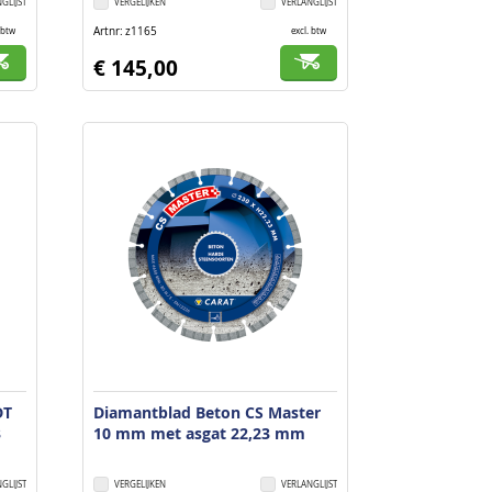
GLIJST
VERGELIJKEN
VERLANGLIJST
Artnr
z1165
 btw
excl. btw
€ 145,00
DT
Diamantblad Beton CS Master
3
10 mm met asgat 22,23 mm
GLIJST
VERGELIJKEN
VERLANGLIJST