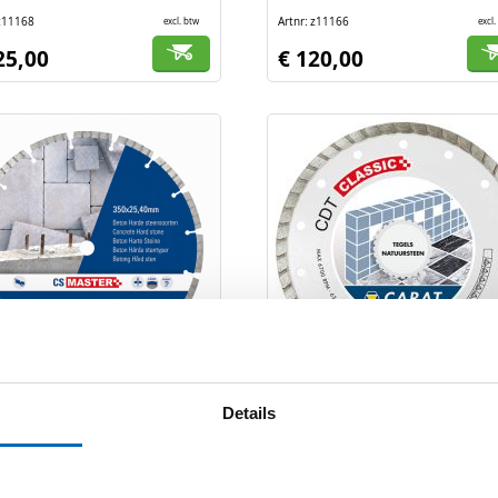
z11168
Artnr
z11166
excl. btw
excl.
25,00
€ 120,00
ant zaagblad 350 mm
Diamantblad beton /
Details
n CS Master | 10 mm | 25,4
Natuursteen CDTC Classic 
t
Ø 180 mm
GELIJKEN
VERLANGLIJST
VERGELIJKEN
VERLAN