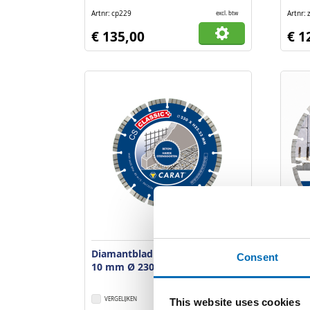
Artnr
cp229
Artnr
excl. btw
€ 135,00
€ 1
Diamantblad Beton CS Classic
Diam
Consent
10 mm Ø 230 x 22,23 mm
beto
asga
VERGELIJKEN
VERLANGLIJST
VER
This website uses cookies