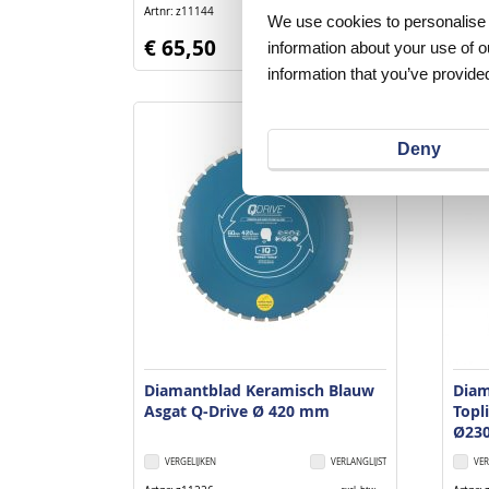
Artnr
z11144
Artnr
excl. btw
We use cookies to personalise c
€ 65,50
€ 2
information about your use of o
information that you’ve provided
Deny
Diamantblad Keramisch Blauw
Diam
Asgat Q-Drive Ø 420 mm
Topl
Ø23
VERGELIJKEN
VERLANGLIJST
VER