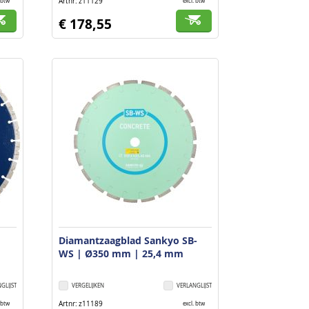
Artnr
z11129
 btw
excl. btw
€ 178,55
Diamantzaagblad Sankyo SB-
WS | Ø350 mm | 25,4 mm
GLIJST
VERGELIJKEN
VERLANGLIJST
Artnr
z11189
 btw
excl. btw