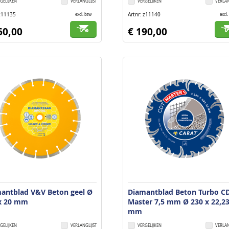
GELIJKEN
VERLANGLIJST
VERGELIJKEN
VERLAN
z11135
Artnr
z11140
excl. btw
excl.
60,00
€ 190,00
antblad V&V Beton geel Ø
Diamantblad Beton Turbo C
x 20 mm
Master 7,5 mm Ø 230 x 22,2
mm
GELIJKEN
VERLANGLIJST
VERGELIJKEN
VERLAN