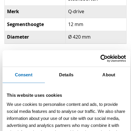
Merk
Q-drive
Segmenthoogte
12 mm
Diameter
Ø 420 mm
Gerelateerde producten
Consent
Details
About
This website uses cookies
We use cookies to personalise content and ads, to provide
social media features and to analyse our traffic. We also share
information about your use of our site with our social media,
iQMS362i stofvrije
Diamantblad Keramisch
advertising and analytics partners who may combine it with
steenzaagmachine
Blauw Asgat Q-Drive Ø 420