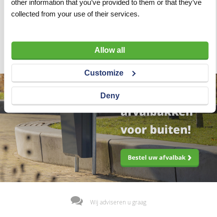
other information that you’ve provided to them or that they’ve
inclusief zaagblad
mm
collected from your use of their services.
VERGELIJKEN
VERLANGLIJST
VERGELIJKEN
VERLANGLIJST
Artnr
z11727
Artnr
z11226
excl. btw
excl. btw
€ 3.200,00
€ 320,00
Allow all
Customize
Deny
Wij adviseren u graag