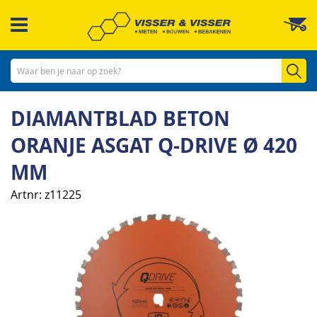
Ga
W
naar
de
inhoud
Zo
DIAMANTBLAD BETON
ORANJE ASGAT Q-DRIVE Ø 420
MM
Artnr
z11225
Ga
naar
het
einde
van
de