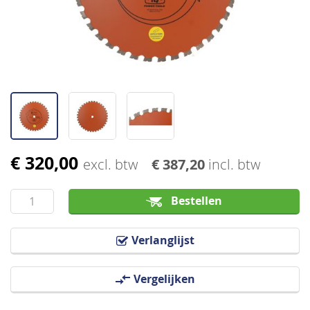
afbeeldingen-
gallerij
€ 320,00
Ga
excl. btw
€ 387,20
incl. btw
naar
het
Bestellen
begin
van
Verlanglijst
de
afbeeldingen-
Vergelijken
gallerij