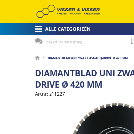
ALLE CATEGORIEËN
Wij adviseren u graag
DIAMANTBLAD UNI ZWART ASGAT Q-DRIVE Ø 420 MM
DIAMANTBLAD UNI ZWA
DRIVE Ø 420 MM
Artnr
z11227
Ga
naar
het
einde
van