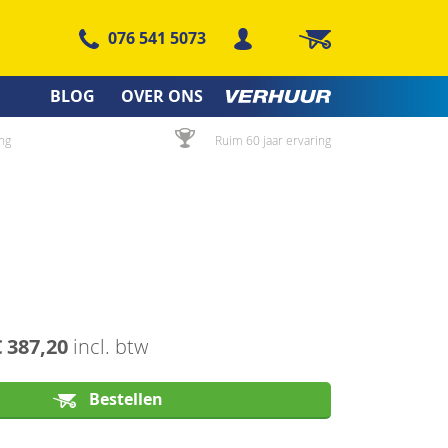
076 541 5073
Winkelwagen
BLOG
OVER ONS
ng
Ruim 60 jaar ervaring
€ 387,20
incl. btw
Bestellen