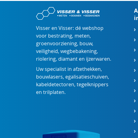
A
i
Visser en Visser: dé webshop
voor
bestrating
,
meten
,
groenvoorziening
,
bouw
,
veiligheid
,
wegbebakening
,
riolering
,
diamant
en
ijzerwaren
.
Uw specialist in
afzethekken
,
bouwlasers
,
egalisatieschuiven
,
kabeldetectoren
,
tegelknippers
en
trilplaten
.