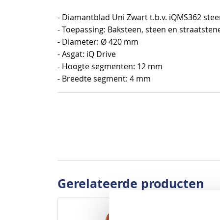
begin
- Diamantblad Uni Zwart t.b.v. iQMS362 ste
van
- Toepassing: Baksteen, steen en straatsten
de
- Diameter: Ø 420 mm
afbeeldingen-
- Asgat: iQ Drive
gallerij
- Hoogte segmenten: 12 mm
- Breedte segment: 4 mm
Gerelateerde producten