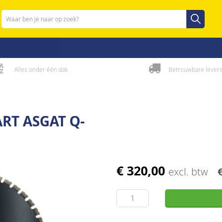
Zoeken
Zoeken
Alles onder één dak
Betrouwbare leveri
RT ASGAT Q-
€ 320,00
excl. btw