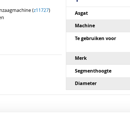
Specificaties
enzaagmachine (
z11727
)
Asgat
en
Machine
Te gebruiken voor
Merk
Segmenthoogte
Diameter