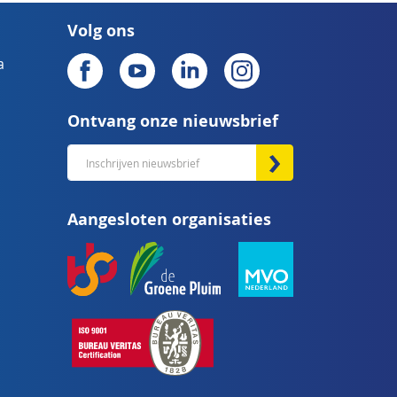
Volg ons
a
Ontvang onze nieuwsbrief
Abonneer
u
op
Aangesloten organisaties
onze
nieuwsbrief