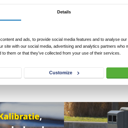
Details
ontent and ads, to provide social media features and to analyse our 
Beton Oranje
Diamantblad Keramisch
ur site with our social media, advertising and analytics partners who 
e Ø 420 mm
Blauw Asgat Q-Drive Ø 420
mm
 to them or that they’ve collected from your use of their services.
VERLANGLIJST
VERGELIJKEN
VERLANGLIJST
Artnr
z11226
excl. btw
excl. btw
Customize
€ 320,00