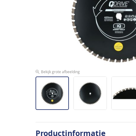
de
afbeeldingen-
gallerij
Bekijk grote afbeelding
Ga
naar
Productinformatie
het