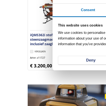
Consent
This website uses cookies
We use cookies to personalise c
iQMS362i stofvrije
Diamantblad 
information about your use of o
steenzaagmachine
Asgat Q-Driv
inclusief zaagblad
information that you’ve provided
VERGELIJKEN
VERLANGLIJST
VERGELIJKEN
Artnr
z11727
Artnr
z11225
excl. btw
Deny
€ 3.200,00
€ 320,00