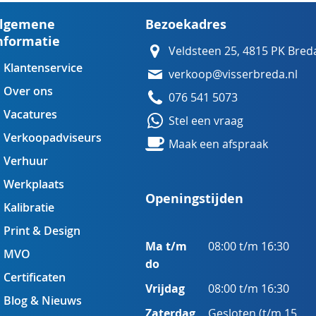
lgemene
Bezoekadres
nformatie
Veldsteen 25, 4815 PK Bred
Klantenservice
verkoop@visserbreda.nl
Over ons
076 541 5073
Vacatures
Stel een vraag
Verkoopadviseurs
Maak een afspraak
Verhuur
Werkplaats
Openingstijden
Kalibratie
Print & Design
Ma t/m
08:00 t/m 16:30
MVO
do
Certificaten
Vrijdag
08:00 t/m 16:30
Blog & Nieuws
Zaterdag
Gesloten (t/m 15