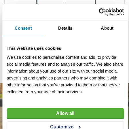
Consent
Details
About
Draadpen L-model Ø 16
Draadpen 80 cm Ø 16 mm
mm
zwart
This website uses cookies
VERGELIJKEN
VERLANGLIJST
VERGELIJKEN
VERLANGLIJST
We use cookies to personalise content and ads, to provide
Artnr
s1720
Artnr
s1722
excl. btw
excl. btw
social media features and to analyse our traffic. We also share
€ 10,95
€ 13,90
information about your use of our site with our social media,
advertising and analytics partners who may combine it with
other information that you’ve provided to them or that they’ve
collected from your use of their services.
Allow all
Customize