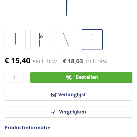
€ 15,40
Ga
excl. btw
€ 18,63
incl. btw
naar
het
Bestellen
begin
van
Verlanglijst
de
afbeeldingen-
Vergelijken
gallerij
Productinformatie