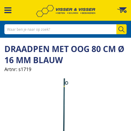
Ga
W
naar
de
inhoud
Zo
DRAADPEN MET OOG 80 CM Ø
16 MM BLAUW
Artnr
s1719
Ga
naar
het
einde
van
de
afbeeldingen-
gallerij