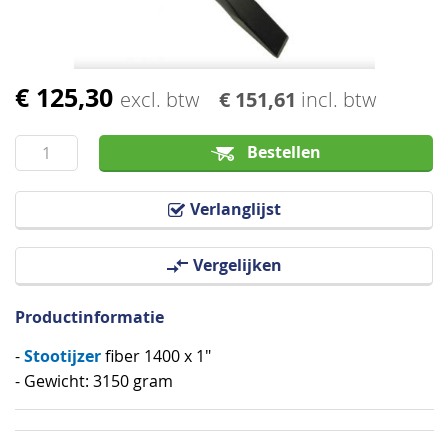
€ 125,30
Ga
excl. btw
€ 151,61
incl. btw
naar
het
Bestellen
begin
van
Verlanglijst
de
afbeeldingen-
Vergelijken
gallerij
Productinformatie
Stootijzer
-
fiber 1400 x 1"
- Gewicht: 3150 gram