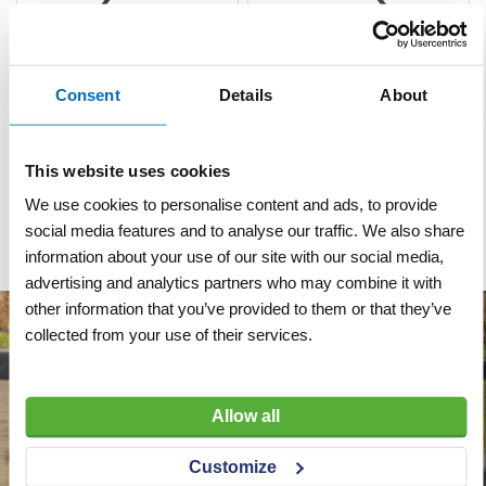
Stootijzer 100 cm rond
Stootijzer 140 cm met
Consent
Details
About
met knop
knop en beitel
This website uses cookies
VERGELIJKEN
VERLANGLIJST
VERGELIJKEN
VERLANGLIJST
Artnr
s7179
Artnr
s7146
excl. btw
excl. btw
We use cookies to personalise content and ads, to provide
€ 40,90
€ 44,40
social media features and to analyse our traffic. We also share
information about your use of our site with our social media,
advertising and analytics partners who may combine it with
other information that you’ve provided to them or that they’ve
collected from your use of their services.
Allow all
Customize