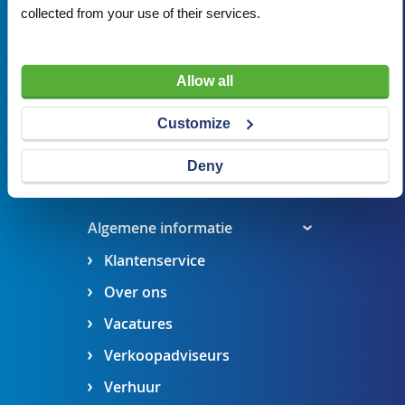
collected from your use of their services.
Bezoekadres
Veldsteen 25, 4815 PK Breda
Allow all
verkoop@visserbreda.nl
076 541 5073
Customize
Stel een vraag
Deny
Maak een afspraak
Algemene informatie
Klantenservice
Over ons
Vacatures
Verkoopadviseurs
Verhuur