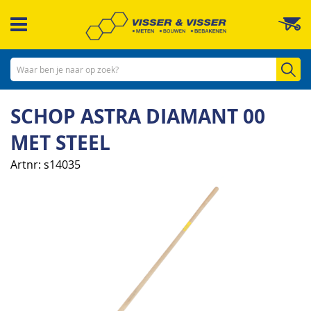
Ga
W
naar
de
inhoud
Zo
SCHOP ASTRA DIAMANT 00
MET STEEL
Artnr
s14035
Ga
naar
het
einde
van
de
afbeeldingen-
gallerij