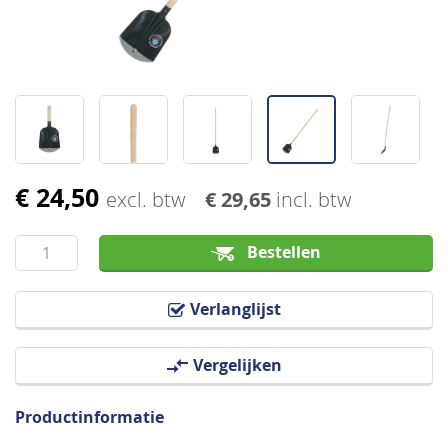
€ 24,50
Ga
excl. btw
€ 29,65
incl. btw
naar
het
Bestellen
begin
van
Verlanglijst
de
afbeeldingen-
Vergelijken
gallerij
Productinformatie