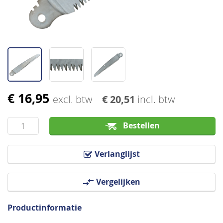
€ 16,95
Ga
excl. btw
€ 20,51
incl. btw
naar
het
Bestellen
begin
van
Verlanglijst
de
afbeeldingen-
Vergelijken
gallerij
Productinformatie