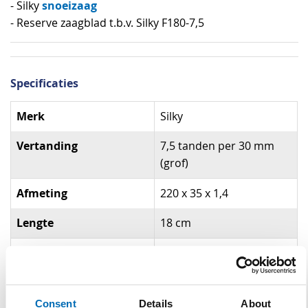
snoeizaag
- Silky
- Reserve zaagblad t.b.v. Silky F180-7,5
Specificaties
Specificaties
Merk
Silky
Vertanding
7,5 tanden per 30 mm
(grof)
Afmeting
220 x 35 x 1,4
Lengte
18 cm
Materiaal
Japans Staal
Gewicht
35 g
Consent
Details
About