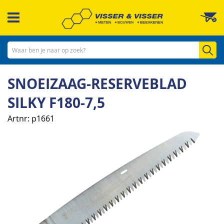
Ga
W
naar
de
inhoud
Zo
SNOEIZAAG-RESERVEBLAD
SILKY F180-7,5
Artnr
p1661
Ga
naar
het
einde
van
de
afbeeldingen-
gallerij