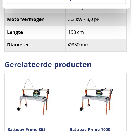
RPM
2800 rpm snelheid blad
Motorvermogen
2,3 kW / 3,0 pk
Lengte
198 cm
Diameter
Ø350 mm
Gerelateerde producten
Battipav Prime 85S
Battipav Prime 100S