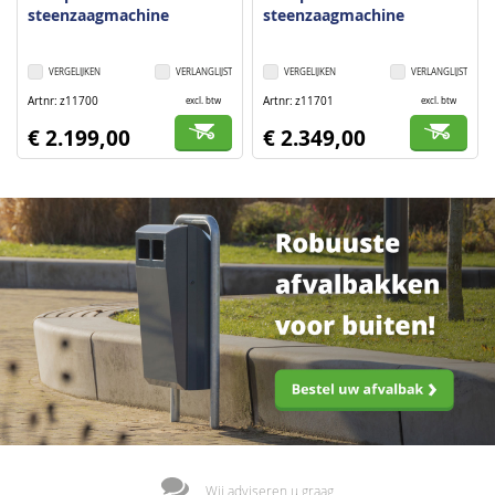
steenzaagmachine
steenzaagmachine
VERGELIJKEN
VERLANGLIJST
VERGELIJKEN
VERLANGLIJST
Artnr
z11700
Artnr
z11701
excl. btw
excl. btw
€ 2.199,00
€ 2.349,00
Wij adviseren u graag