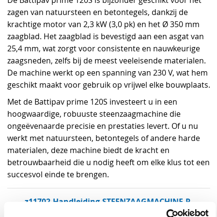
De Battipav prime 120S is bijzonder geschikt voor het
zagen van natuursteen en betontegels, dankzij de
krachtige motor van 2,3 kW (3,0 pk) en het Ø 350 mm
zaagblad. Het zaagblad is bevestigd aan een asgat van
25,4 mm, wat zorgt voor consistente en nauwkeurige
zaagsneden, zelfs bij de meest veeleisende materialen.
De machine werkt op een spanning van 230 V, wat hem
geschikt maakt voor gebruik op vrijwel elke bouwplaats.
Met de Battipav prime 120S investeert u in een
hoogwaardige, robuuste steenzaagmachine die
ongeëvenaarde precisie en prestaties levert. Of u nu
werkt met natuursteen, betontegels of andere harde
materialen, deze machine biedt de kracht en
betrouwbaarheid die u nodig heeft om elke klus tot een
succesvol einde te brengen.
z11702-Handleiding-STEENZAAGMACHINE-P-
3512-3PK-ZAAGKAP-Ø-350MM-230V-VisserenVisse