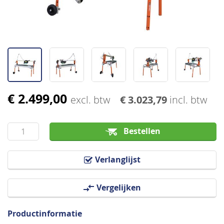
€ 2.499,00
Ga
excl. btw
€ 3.023,79
incl. btw
naar
het
Bestellen
begin
van
de
Verlanglijst
afbeeldingen-
gallerij
Vergelijken
Productinformatie