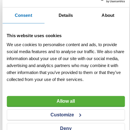
Specificaties
Consent
Details
About
Specificaties
Asgat
25,4 mm
This website uses cookies
Afmetingen (LxBxH)
720 x 1950 x1000 mm
We use cookies to personalise content and ads, to provide
social media features and to analyse our traffic. We also share
Machine
Brugzaag
information about your use of our site with our social media,
advertising and analytics partners who may combine it with
Maximale
11 cm
other information that you’ve provided to them or that they’ve
materiaaldiepte
collected from your use of their services.
Gewicht
91 kg
Maximale zaaglengte
120 cm
Allow all
Spanning / Voltage
230 V
Customize
Merk
Battipav
Deny