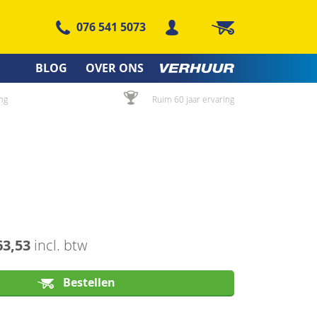
076 541 5073
Winkelwagen
BLOG
OVER ONS
ng
Ruim 60 jaar ervaring
63,53
incl. btw
Bestellen