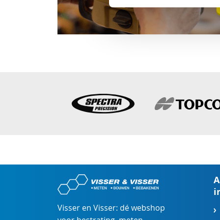
A
i
Visser en Visser: dé webshop