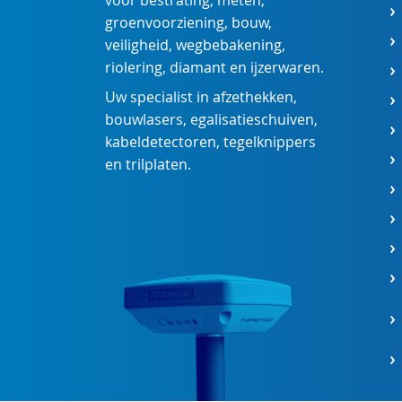
voor
bestrating
,
meten
,
groenvoorziening
,
bouw
,
veiligheid
,
wegbebakening
,
riolering
,
diamant
en
ijzerwaren
.
Uw specialist in
afzethekken
,
bouwlasers
,
egalisatieschuiven
,
kabeldetectoren
,
tegelknippers
en
trilplaten
.