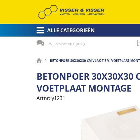
ALLE CATEGORIEËN
Wij adviseren u graag
BETONPOER 30X30X30 CM VLAK T.B.V. VOETPLAAT MON
BETONPOER 30X30X30 CM
VOETPLAAT MONTAGE
Artnr
y1231
Ga
naar
het
einde
van