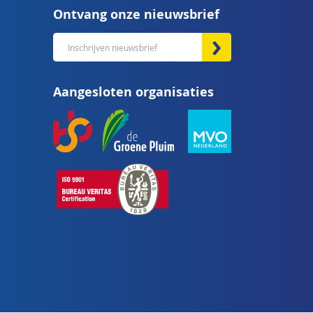
Ontvang onze nieuwsbrief
Abonneer
u
op
Aangesloten organisaties
onze
nieuwsbrief