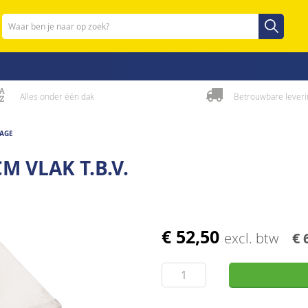
Zoeken
Zoeken
Alles onder één dak
Betrouwbare leveri
TAGE
 VLAK T.B.V.
€ 52,50
excl. btw
€ 