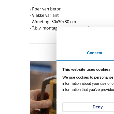
begin
- Poer van beton
van
- Vlakke variant
de
- Afmeting: 30x30x30 cm
afbeeldingen-
- T.b.v. montage van een voetplaat
gallerij
Consent
This website uses cookies
We use cookies to personalise c
information about your use of o
information that you’ve provided
Deny