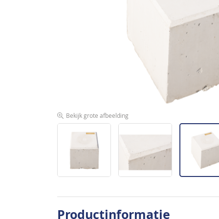
de
afbeeldingen-
gallerij
Bekijk grote afbeelding
Ga
naar
Productinformatie
het