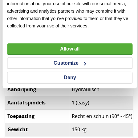
ingesteld, waardoor ze meer kunnen meebewegen met
information about your use of our site with our social media,
ruwe oppervlakken. Omdat met de H23 vaak juist wat
advertising and analytics partners who may combine it with
gladdere materialen en hardere steensoorten worden
other information that you’ve provided to them or that they’ve
doorgeknipt, zijn deze messen iets stugger ingesteld.
collected from your use of their services.
Twijfelt u tussen de AL43SH14 of de AL43SH23? Leg uw
vraag voor aan onze verkoopadviseurs. Zij helpen u
graag bij het maken van een goede keuze.
Allow all
Customize
Specificaties
Deny
Specificaties
Aandrijving
Hydraulisch
Aantal spindels
1 (easy)
Toepassing
Recht en schuin (90° - 45°)
Gewicht
150 kg