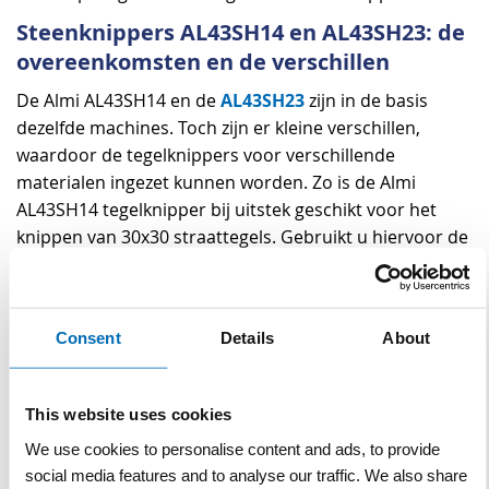
Steenknippers AL43SH14 en AL43SH23: de
overeenkomsten en de verschillen
AL43SH23
De Almi AL43SH14 en de
zijn in de basis
dezelfde machines. Toch zijn er kleine verschillen,
waardoor de tegelknippers voor verschillende
materialen ingezet kunnen worden. Zo is de Almi
AL43SH14 tegelknipper bij uitstek geschikt voor het
knippen van 30x30 straattegels. Gebruikt u hiervoor de
AL43SH23, dan loopt u het risico dat deze tegels eerder
breken doordat de pomp zwaarder staat ingesteld en
deze dus meer drukkracht geeft. De AL43SH23 is
Consent
Details
About
hierdoor juist ideaal voor het knippen van graniet,
andere zeer harde steensoorten en betonbanden.
Voor de perfect strakke en rechte knip, is ook de
This website uses cookies
instelling van de lamelmessen bij iedere machine net
We use cookies to personalise content and ads, to provide
even anders. Deze staan bij de H14 wat flexibeler
social media features and to analyse our traffic. We also share