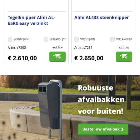
Tegelknipper Almi AL-
Almi AL43S steenknipper
65KS easy verzinkt
VERGELIJKEN
VERLANGLIJST
VERGELIJKEN
VERLANGLIJST
Artnr
s7303
Artnr
s7281
excl. btw
excl. btw
€ 2.610,00
€ 2.650,00