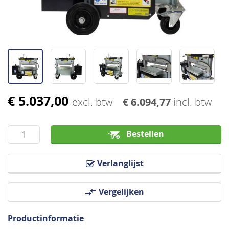
€ 5.037,00
Ga
excl. btw
€ 6.094,77
incl. btw
naar
het
Bestellen
begin
van
de
Verlanglijst
afbeeldingen-
gallerij
Vergelijken
Productinformatie