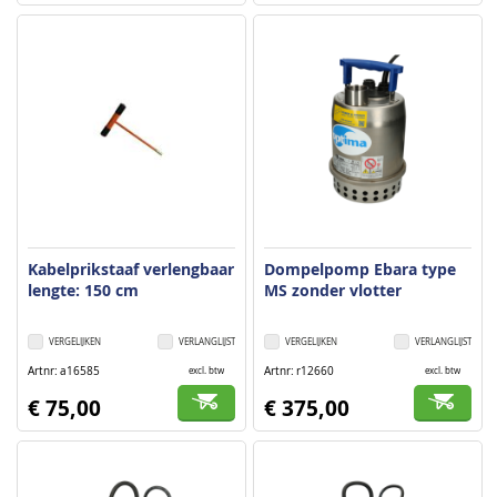
Kabelprikstaaf verlengbaar
Dompelpomp Ebara type
lengte: 150 cm
MS zonder vlotter
VERGELIJKEN
VERLANGLIJST
VERGELIJKEN
VERLANGLIJST
Artnr
a16585
Artnr
r12660
excl. btw
excl. btw
€ 75,00
€ 375,00