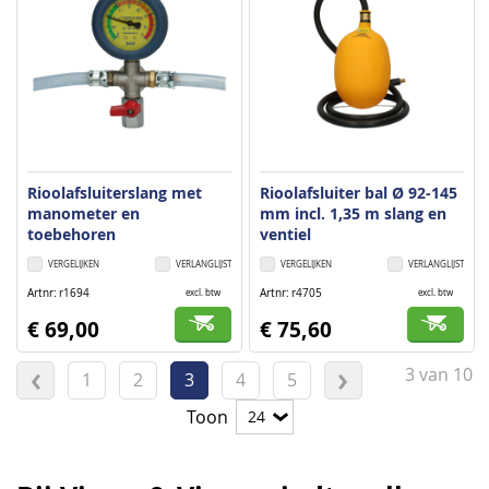
Rioolafsluiterslang met
Rioolafsluiter bal Ø 92-145
manometer en
mm incl. 1,35 m slang en
toebehoren
ventiel
VERGELIJKEN
VERLANGLIJST
VERGELIJKEN
VERLANGLIJST
Artnr
r1694
Artnr
r4705
excl. btw
excl. btw
€ 69,00
€ 75,60
Pagina
3
van
10
Pagina
Vorige
Pagina
Pagina
U
Pagina
Pagina
Pagina
Volgende
1
2
3
4
5
lees
Toon
momenteel
pagina