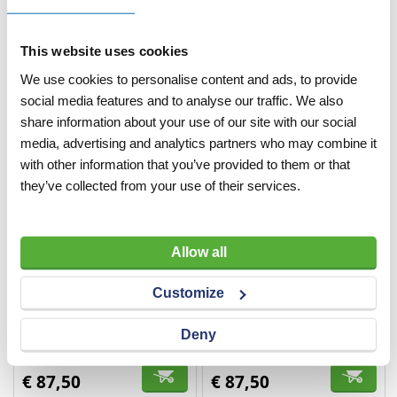
Artnr
r10300
Artnr
r2967
excl. btw
excl. btw
€ 6,00
€ 87,50
This website uses cookies
We use cookies to personalise content and ads, to provide
social media features and to analyse our traffic. We also
share information about your use of our site with our social
media, advertising and analytics partners who may combine it
with other information that you’ve provided to them or that
they’ve collected from your use of their services.
Allow all
Aanzuigkorf met
Aanzuigkorf met
slangpilaar 2" voor
slangpilaar 3" voor
Customize
waterslang Ø 50 mm
waterslang Ø 75 mm
VERGELIJKEN
VERLANGLIJST
VERGELIJKEN
VERLANGLIJST
Deny
Artnr
r2965
Artnr
r2966
excl. btw
excl. btw
€ 87,50
€ 87,50