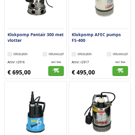
Klokpomp Pentair 300 met
Klokpomp AFEC pumps
vlotter
FS-400
VERGELIJKEN
VERLANGLIJST
VERGELIJKEN
VERLANGLIJST
Artnr
r2916
Artnr
r2917
excl. btw
excl. btw
€ 695,00
€ 495,00