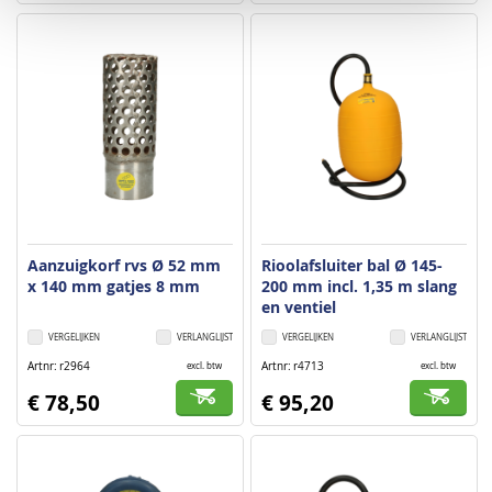
Aanzuigkorf rvs Ø 52 mm
Rioolafsluiter bal Ø 145-
x 140 mm gatjes 8 mm
200 mm incl. 1,35 m slang
en ventiel
VERGELIJKEN
VERLANGLIJST
VERGELIJKEN
VERLANGLIJST
Artnr
r2964
Artnr
r4713
excl. btw
excl. btw
€ 78,50
€ 95,20