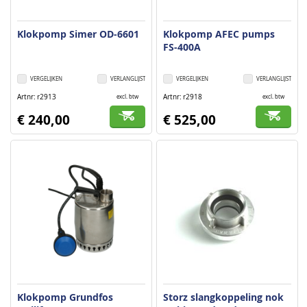
Klokpomp Simer OD-6601
Klokpomp AFEC pumps
FS-400A
VERGELIJKEN
VERLANGLIJST
VERGELIJKEN
VERLANGLIJST
Artnr
r2913
Artnr
r2918
excl. btw
excl. btw
€ 240,00
€ 525,00
Klokpomp Grundfos
Storz slangkoppeling nok