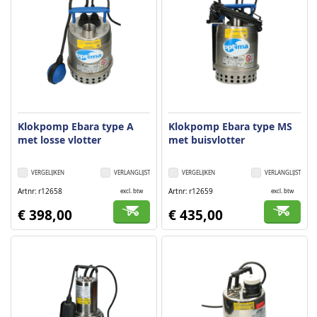
Klokpomp Ebara type A
Klokpomp Ebara type MS
met losse vlotter
met buisvlotter
VERGELIJKEN
VERLANGLIJST
VERGELIJKEN
VERLANGLIJST
Artnr
r12658
Artnr
r12659
excl. btw
excl. btw
€ 398,00
€ 435,00