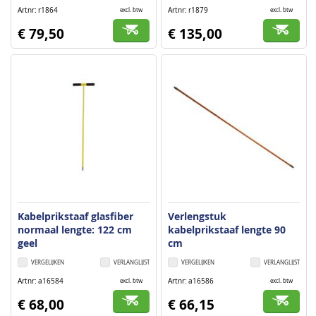
Artnr
r1864
Artnr
r1879
excl. btw
excl. btw
€ 79,50
€ 135,00
Kabelprikstaaf glasfiber
Verlengstuk
normaal lengte: 122 cm
kabelprikstaaf lengte 90
geel
cm
VERGELIJKEN
VERLANGLIJST
VERGELIJKEN
VERLANGLIJST
Artnr
a16584
Artnr
a16586
excl. btw
excl. btw
€ 68,00
€ 66,15