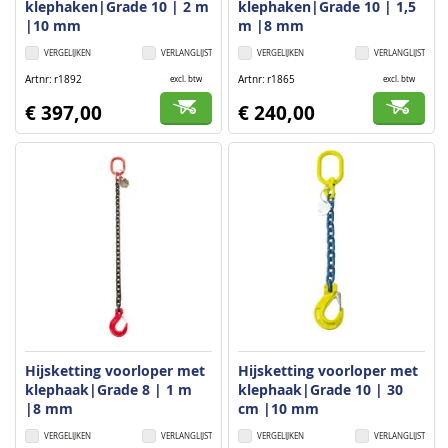
klephaken|Grade 10 | 2 m
klephaken|Grade 10 | 1,5
|10 mm
m |8 mm
VERGELIJKEN
VERLANGLIJST
VERGELIJKEN
VERLANGLIJST
Artnr
r1892
Artnr
r1865
excl. btw
excl. btw
€ 397,00
€ 240,00
Hijsketting voorloper met
Hijsketting voorloper met
klephaak|Grade 8 | 1 m
klephaak|Grade 10 | 30
|8 mm
cm |10 mm
VERGELIJKEN
VERLANGLIJST
VERGELIJKEN
VERLANGLIJST