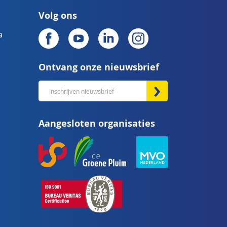
Volg ons
a
Ontvang onze nieuwsbrief
Abonneer
u
op
Aangesloten organisaties
onze
nieuwsbrief