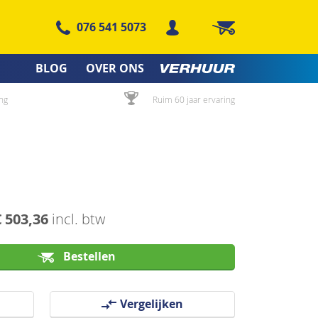
076 541 5073
Winkelwagen
BLOG
OVER ONS
ng
Ruim 60 jaar ervaring
€ 503,36
incl. btw
Bestellen
Vergelijken