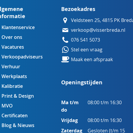
lgemene
Bezoekadres
nformatie
Veldsteen 25, 4815 PK Bred
Klantenservice
verkoop@visserbreda.nl
Over ons
076 541 5073
Vacatures
Stel een vraag
Verkoopadviseurs
Maak een afspraak
Verhuur
Werkplaats
Openingstijden
Kalibratie
Print & Design
Ma t/m
08:00 t/m 16:30
MVO
do
Certificaten
Vrijdag
08:00 t/m 16:30
Blog & Nieuws
Zaterdag
Gesloten (t/m 15