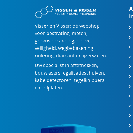
A
i
Visser en Visser: dé webshop
voor
bestrating
,
meten
,
groenvoorziening
,
bouw
,
veiligheid
,
wegbebakening
,
riolering
,
diamant
en
ijzerwaren
.
Uw specialist in
afzethekken
,
bouwlasers
,
egalisatieschuiven
,
kabeldetectoren
,
tegelknippers
en
trilplaten
.