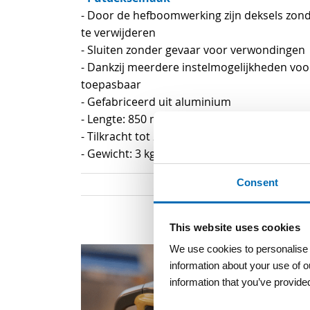
van
- Door de hefboomwerking zijn deksels zon
de
te verwijderen
afbeeldingen-
- Sluiten zonder gevaar voor verwondingen
gallerij
- Dankzij meerdere instelmogelijkheden voor
toepasbaar
- Gefabriceerd uit aluminium
- Lengte: 850 mm
- Tilkracht tot 2000 kg
- Gewicht: 3 kg
Consent
This website uses cookies
We use cookies to personalise c
information about your use of o
information that you’ve provided