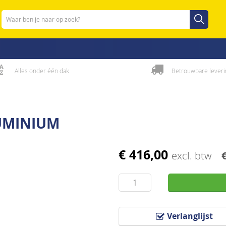
Zoeken
Zoeken
Alles onder één dak
Betrouwbare leveri
UMINIUM
€ 416,00
excl. btw
Verlanglijst