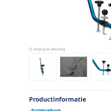
afbeeldingen-
gallerij
Bekijk grote afbeelding
Ga
naar
Productinformatie
het
begin
Putdekselhaak
-