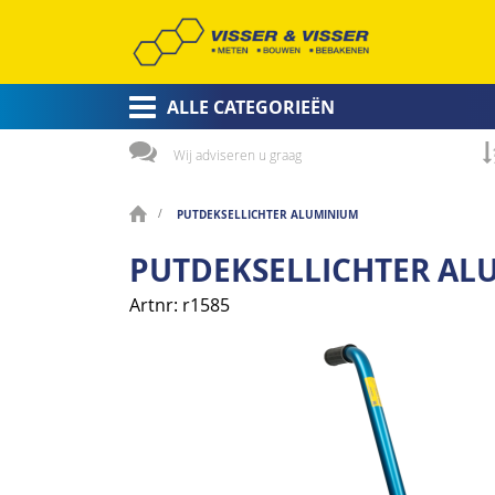
ALLE CATEGORIEËN
Wij adviseren u graag
PUTDEKSELLICHTER ALUMINIUM
PUTDEKSELLICHTER AL
Artnr
r1585
Ga
naar
het
einde
van
de