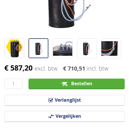
afbeeldingen-
gallerij
€ 587,20
Ga
excl. btw
€ 710,51
incl. btw
naar
het
Bestellen
begin
van
Verlanglijst
de
afbeeldingen-
Vergelijken
gallerij