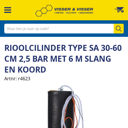
Ga
W
naar
de
inhoud
Zo
RIOOLCILINDER TYPE SA 30-60
CM 2,5 BAR MET 6 M SLANG
EN KOORD
Artnr
r4623
Ga
naar
het
einde
van
de