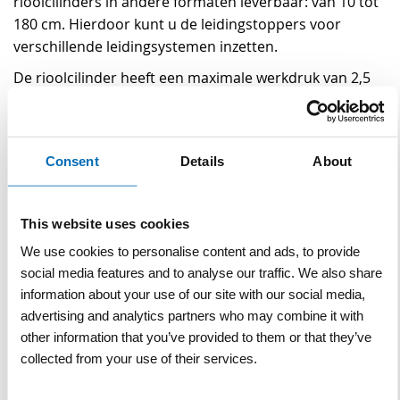
rioolcilinders in andere formaten leverbaar: van 10 tot
180 cm. Hierdoor kunt u de leidingstoppers voor
verschillende leidingsystemen inzetten.
De rioolcilinder heeft een maximale werkdruk van 2,5
bar en wordt geleverd inclusief 6 meter vulslang en 6
meter nylon koord.
Naast deze basis rioolcilinders zijn er ook speciale
Consent
Details
About
oliebestendige rioolcilinders beschikbaar.
This website uses cookies
We use cookies to personalise content and ads, to provide
Specificaties
social media features and to analyse our traffic. We also share
Specificaties
information about your use of our site with our social media,
Gewicht
7,5 kg
advertising and analytics partners who may combine it with
Materiaal
Rubber
other information that you’ve provided to them or that they’ve
collected from your use of their services.