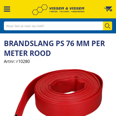
Ga
W
naar
de
inhoud
Zo
BRANDSLANG PS 76 MM PER
METER ROOD
Artnr
r10280
Ga
naar
het
einde
van
de
afbeeldingen-
gallerij