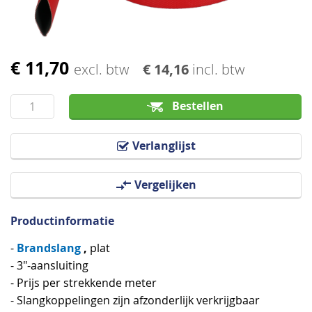
€ 11,70
Ga
excl. btw
€ 14,16
incl. btw
naar
het
Bestellen
begin
van
Verlanglijst
de
afbeeldingen-
Vergelijken
gallerij
Productinformatie
Brandslang
,
-
plat
- 3"-aansluiting
- Prijs per strekkende meter
- Slangkoppelingen zijn afzonderlijk verkrijgbaar