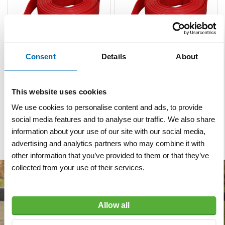
Consent
Details
About
Brandslang PS 63 mm per
Brandslang PS 52 mm per
meter rood
meter rood
This website uses cookies
VERGELIJKEN
VERLANGLIJST
VERGELIJKEN
VERLANGLIJST
We use cookies to personalise content and ads, to provide
Artnr
r10272
Artnr
r10264
excl. btw
excl. btw
social media features and to analyse our traffic. We also share
€ 15,50
€ 10,85
information about your use of our site with our social media,
advertising and analytics partners who may combine it with
other information that you’ve provided to them or that they’ve
collected from your use of their services.
Allow all