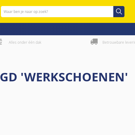
Zoeken
Zoeken
Alles onder één dak
Betrouwbare leveri
AGD 'WERKSCHOENEN'