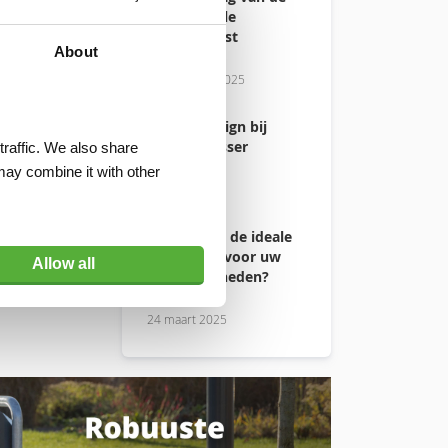
commerciële
binnendienst
About
2 december 2025
Print & Design bij
Visser & Visser
traffic. We also share
may combine it with other
18 juni 2025
Hoe kiest u de ideale
kruiwagen voor uw
Allow all
werkzaamheden?
24 maart 2025