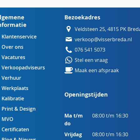
lgemene
Bezoekadres
nformatie
Veldsteen 25, 4815 PK Bred
Klantenservice
verkoop@visserbreda.nl
Over ons
076 541 5073
Vacatures
Stel een vraag
Verkoopadviseurs
Maak een afspraak
Verhuur
Werkplaats
Openingstijden
Kalibratie
Print & Design
Ma t/m
08:00 t/m 16:30
MVO
do
Certificaten
Vrijdag
08:00 t/m 16:30
Blog & Nieuws