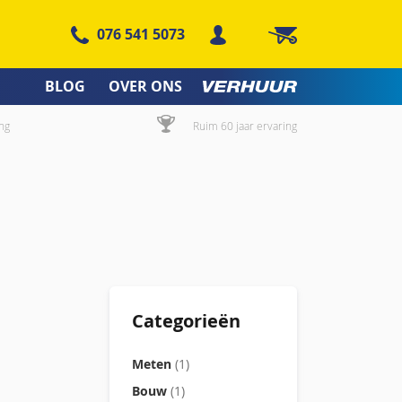
076 541 5073
Winkelwagen
BLOG
OVER ONS
ng
Ruim 60 jaar ervaring
Categorieën
Meten
(1)
Bouw
(1)