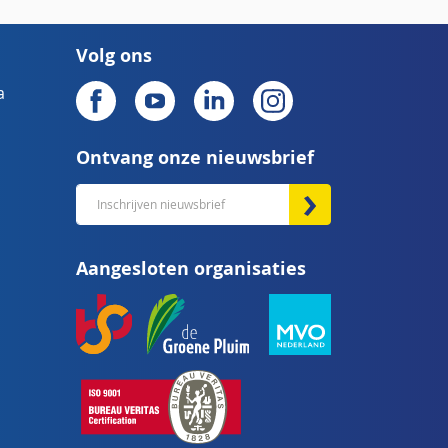
Volg ons
a
Ontvang onze nieuwsbrief
Abonneer
u
op
Aangesloten organisaties
onze
nieuwsbrief