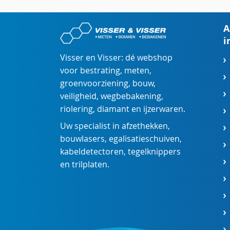
A
i
Visser en Visser: dé webshop
voor
bestrating
,
meten
,
groenvoorziening
,
bouw
,
veiligheid
,
wegbebakening
,
riolering
,
diamant
en
ijzerwaren
.
Uw specialist in
afzethekken
,
bouwlasers
,
egalisatieschuiven
,
kabeldetectoren
,
tegelknippers
en
trilplaten
.