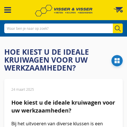
Ga
W
naar
de
inhoud
Zo
HOE KIEST U DE IDEALE
KRUIWAGEN VOOR UW
WERKZAAMHEDEN?
24 maart 2025
Hoe kiest u de ideale kruiwagen voor
uw werkzaamheden?
Bij het uitvoeren van diverse klussen is een