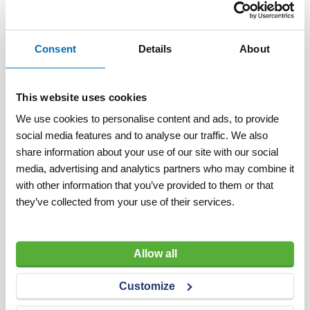
technologie maakt deze kruiwagen het transport
van zware ladingen aanzienlijk lichter en
efficiënter.
Consent
Details
About
1. Innovatief design en hoogwaardige
materialen
This website uses cookies
Duurzame HDPE-bak
✔
– De 90-liter bak is
gemaakt van 7 mm dik, slagvast kunststof,
We use cookies to personalise content and ads, to provide
waardoor vervorming wordt voorkomen en een
social media features and to analyse our traffic. We also
share information about your use of our site with our social
lange levensduur wordt gegarandeerd.
media, advertising and analytics partners who may combine it
Stabiel en ergonomisch frame
✔
– Het frame is
with other information that you’ve provided to them or that
vervaardigd uit magnesium versterkt aluminium,
they’ve collected from your use of their services.
met breed geplaatste poten voor optimale
zijdelingse stabiliteit en volledige ondersteuning
van de bak.
Allow all
Lekvrije extra brede band
✔
– Met een
Ø400x130 mm band van natuurrubber, inclusief
Customize
een roestvrijstalen velg, biedt de M-E-BARROW
maximale grip en stabiliteit op diverse