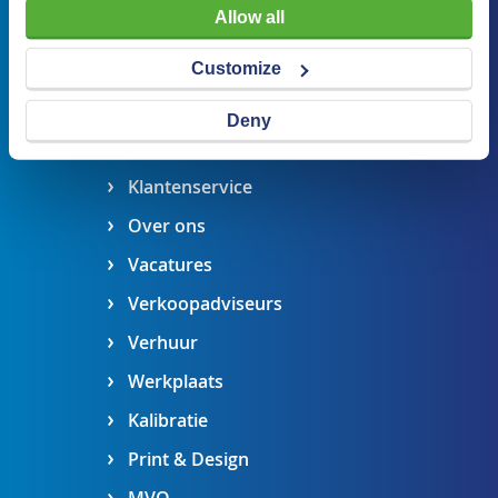
076 541 5073
Allow all
Stel een vraag
Customize
Maak een afspraak
Deny
Algemene informatie
Klantenservice
Over ons
Vacatures
Verkoopadviseurs
Verhuur
Werkplaats
Kalibratie
Print & Design