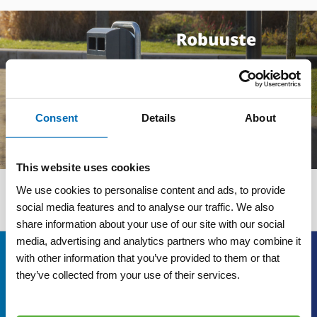
Consent
Details
About
This website uses cookies
We use cookies to personalise content and ads, to provide
Wij adviseren u graag
social media features and to analyse our traffic. We also
share information about your use of our site with our social
media, advertising and analytics partners who may combine it
Bezoekadres
with other information that you’ve provided to them or that
they’ve collected from your use of their services.
Veldsteen 25, 4815 PK Breda
verkoop@visserbreda.nl