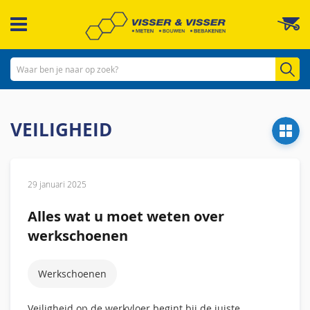
Ga
W
naar
de
inhoud
Zo
VEILIGHEID
29 januari 2025
Alles wat u moet weten over
werkschoenen
Werkschoenen
Veiligheid op de werkvloer begint bij de juiste