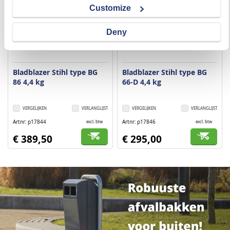
Customize
Deny
Bladblazer Stihl type BG
Bladblazer Stihl type BG
86 4,4 kg
66-D 4,4 kg
VERGELIJKEN
VERLANGLIJST
VERGELIJKEN
VERLANGLIJST
Artnr
p17844
Artnr
p17846
excl. btw
excl. btw
€ 389,50
€ 295,00