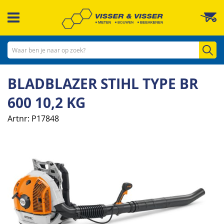
Ga
W
naar
de
inhoud
Zo
BLADBLAZER STIHL TYPE BR
600 10,2 KG
Artnr
P17848
Ga
naar
het
einde
van
de
afbeeldingen-
gallerij