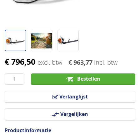
€ 796,50
Ga
excl. btw
€ 963,77
incl. btw
naar
het
Bestellen
begin
van
Verlanglijst
de
afbeeldingen-
Vergelijken
gallerij
Productinformatie