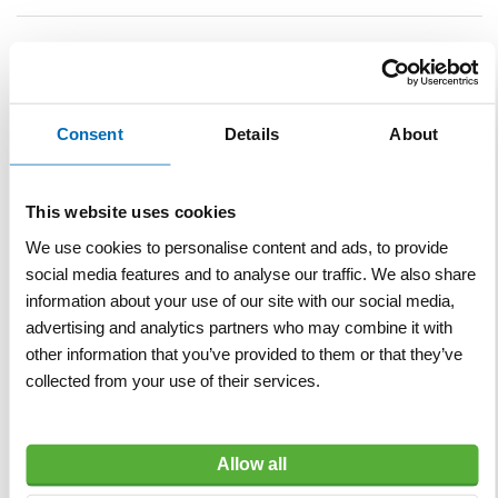
Specificaties
Specificaties
Merk
Stihl
Consent
Details
About
Cilinderinhoud
64,8 cm³
Lucht/waterdebiet
1150
This website uses cookies
(m³/h)
We use cookies to personalise content and ads, to provide
social media features and to analyse our traffic. We also share
Gewicht
10,2 kg
information about your use of our site with our social media,
advertising and analytics partners who may combine it with
Blaaskracht
32 N
other information that you’ve provided to them or that they’ve
collected from your use of their services.
Gerelateerde producten
Allow all