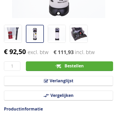
€ 92,50
Ga
excl. btw
€ 111,93
incl. btw
naar
het
Bestellen
begin
van
Verlanglijst
de
afbeeldingen-
Vergelijken
gallerij
Productinformatie