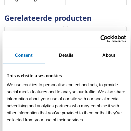
Gerelateerde producten
Consent
Details
About
This website uses cookies
Waterdruktank 10 L staal
Bandenzaag Makita Accu
We use cookies to personalise content and ads, to provide
Ferrox plus
CE001G XGT (2x40 V) Ø 355
social media features and to analyse our traffic. We also share
mm
information about your use of our site with our social media,
VERGELIJKEN
VERLANGLIJST
VERGELIJKEN
VERLANGLIJST
advertising and analytics partners who may combine it with
Artnr
s18251
Artnr
s19199
excl. btw
excl. btw
other information that you’ve provided to them or that they’ve
collected from your use of their services.
€ 199,00
€ 1.087,00