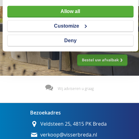
Allow all
Customize
Deny
Wij adviseren u graag
Bezoekadres
Veldsteen 25, 4815 PK Breda
verkoop@visserbreda.nl