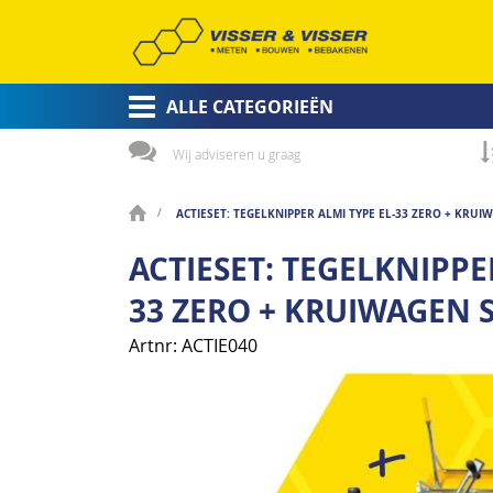
ALLE CATEGORIEËN
Wij adviseren u graag
ACTIESET: TEGELKNIPPER ALMI TYPE EL-33 ZERO + KRUI
ACTIESET: TEGELKNIPPE
33 ZERO + KRUIWAGEN 
Artnr
ACTIE040
Ga
naar
het
einde
van