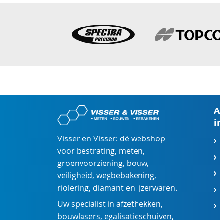
A
i
Visser en Visser: dé webshop
voor
bestrating
,
meten
,
groenvoorziening
,
bouw
,
veiligheid
,
wegbebakening
,
riolering
,
diamant
en
ijzerwaren
.
Uw specialist in
afzethekken
,
bouwlasers
,
egalisatieschuiven
,