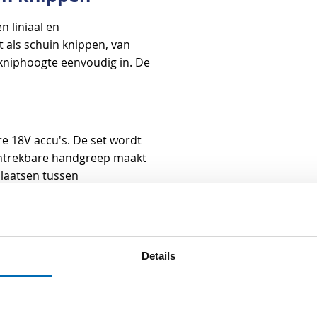
n liniaal en
 als schuin knippen, van
e kniphoogte eenvoudig in. De
e 18V accu's. De set wordt
 intrekbare handgreep maakt
plaatsen tussen
en
heeft een inhoud van 100
Details
zinkte frame en de sterke
 het verplaatsen van
werkzaamheden op de