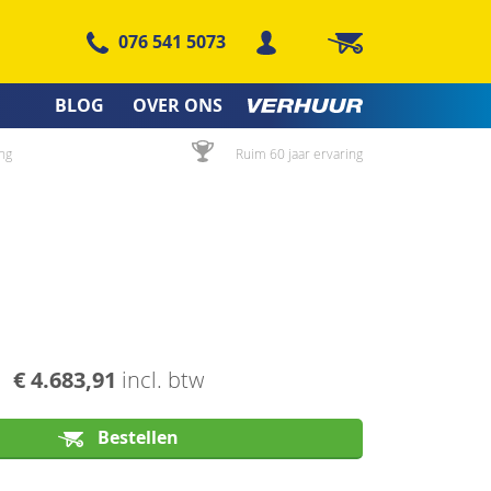
076 541 5073
Winkelwagen
BLOG
OVER ONS
ng
Ruim 60 jaar ervaring
€ 4.683,91
incl. btw
Bestellen