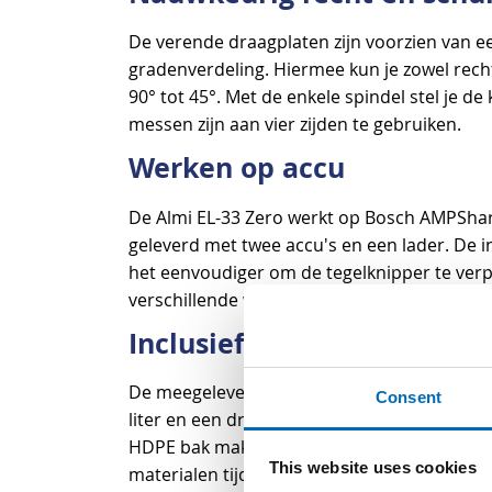
De verende draagplaten zijn voorzien van ee
gradenverdeling. Hiermee kun je zowel recht
90° tot 45°. Met de enkele spindel stel je d
messen zijn aan vier zijden te gebruiken.
Werken op accu
De Almi EL-33 Zero werkt op Bosch AMPShar
geleverd met twee accu's en een lader. De
het eenvoudiger om de tegelknipper te ver
verschillende werkplekken.
Inclusief SMB 100 kruiwag
Fort SMB 100 kruiwagen
De meegeleverde
Consent
liter en een draagkracht van 150 kg. Het ver
HDPE bak maken de kruiwagen geschikt voor
This website uses cookies
materialen tijdens straatwerk en andere 