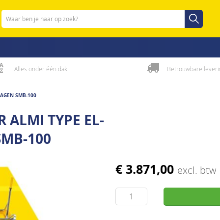
Zoeken
Zoeken
Alles onder één dak
Betrouwbare leveri
WAGEN SMB-100
R ALMI TYPE EL-
SMB-100
€ 3.871,00
excl. btw