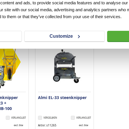
ontent and ads, to provide social media features and to analyse our 
ur site with our social media, advertising and analytics partners who 
 to them or that they’ve collected from your use of their services.
Customize
enknipper
Almi EL-33 steenknipper
3 +
MB-100
VERLANGLIJST
VERGELIJKEN
VERLANGLIJST
Artnr
s11265
excl. btw
excl. btw