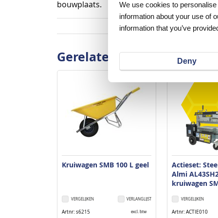
bouwplaats.
We use cookies to personalise c
information about your use of o
information that you’ve provided
Gerelateerde producten
Deny
Kruiwagen SMB 100 L geel
Actieset: Ste
Almi AL43SH2
kruiwagen S
VERGELIJKEN
VERLANGLIJST
VERGELIJKEN
Artnr
s6215
Artnr
ACTIE010
excl. btw