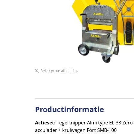
de
afbeeldingen-
gallerij
Bekijk grote afbeelding
Ga
naar
het
begin
van
Productinformatie
de
afbeeldingen-
Actieset:
Tegelknipper Almi type EL-33 Zero 
gallerij
acculader + kruiwagen Fort SMB-100