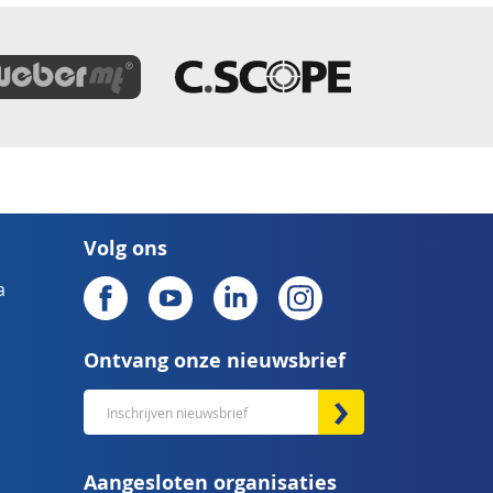
Volg ons
a
Ontvang onze nieuwsbrief
Abonneer
u
op
Aangesloten organisaties
onze