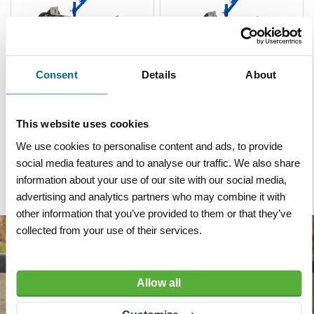
Consent
Details
About
Egalisatieschuif Strakvlak
Egalisatieschuif Strakvlak
IV DV breed | 117-210 cm
III DV smal | 70-120 cm
This website uses cookies
VERGELIJKEN
VERLANGLIJST
VERGELIJKEN
VERLANGLIJST
We use cookies to personalise content and ads, to provide
Artnr
s4635
Artnr
s4634
excl. btw
excl. btw
social media features and to analyse our traffic. We also share
€ 999,00
€ 775,00
information about your use of our site with our social media,
advertising and analytics partners who may combine it with
other information that you’ve provided to them or that they’ve
collected from your use of their services.
Allow all