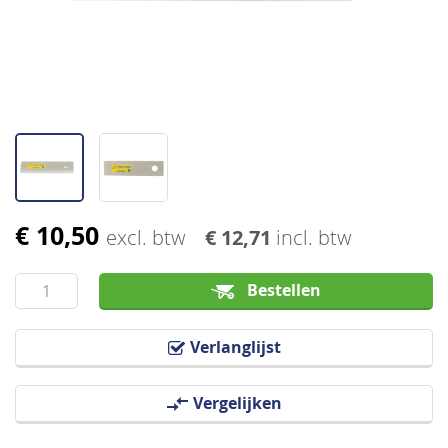
afbeeldingen-
gallerij
€ 10,50
Ga
excl. btw
€ 12,71
incl. btw
naar
het
Bestellen
begin
van
Verlanglijst
de
afbeeldingen-
Vergelijken
gallerij