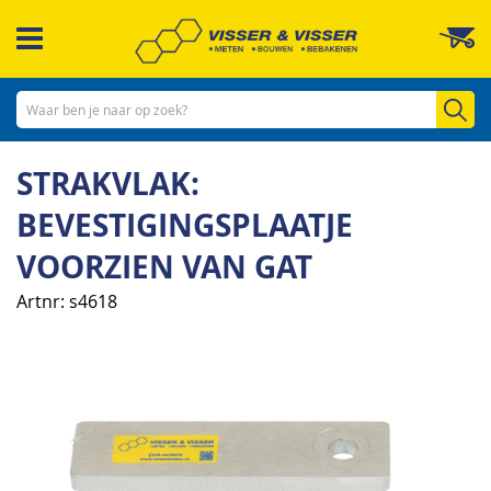
Ga
W
naar
de
inhoud
Zo
STRAKVLAK:
BEVESTIGINGSPLAATJE
VOORZIEN VAN GAT
Artnr
s4618
Ga
naar
het
einde
van
de