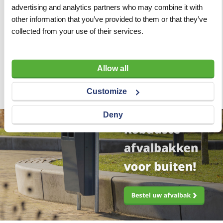
advertising and analytics partners who may combine it with
Riek met steel 130 5-tands
Riek met steel 130 4-tands
other information that you’ve provided to them or that they’ve
mestvork
mestvork
collected from your use of their services.
VERGELIJKEN
VERLANGLIJST
VERGELIJKEN
VERLANGLIJST
Artnr
s6645
Artnr
s6589
excl. btw
excl. btw
Allow all
€ 35,45
€ 33,00
Customize
Deny