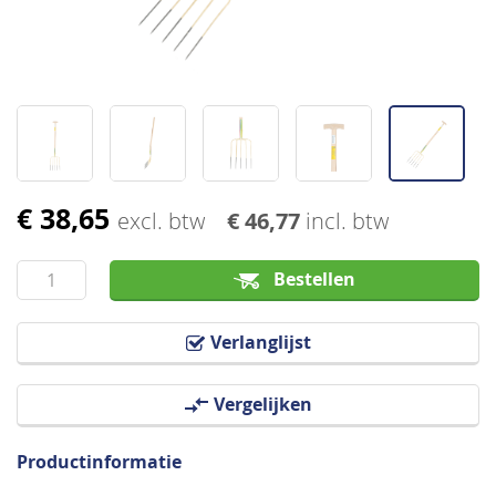
€ 38,65
Ga
excl. btw
€ 46,77
incl. btw
naar
het
Bestellen
begin
van
Verlanglijst
de
afbeeldingen-
Vergelijken
gallerij
Productinformatie