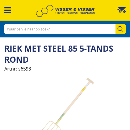
Ga
W
naar
de
inhoud
Zo
RIEK MET STEEL 85 5-TANDS
ROND
Artnr
s6593
Ga
naar
het
einde
van
de
afbeeldingen-
gallerij