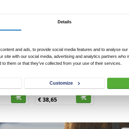
Details
ontent and ads, to provide social media features and to analyse our 
ur site with our social media, advertising and analytics partners who 
l 130 4-tands
Riek met steel 85 5-tands
 to them or that they’ve collected from your use of their services.
rond
Customize
VERLANGLIJST
VERGELIJKEN
VERLANGLIJST
Artnr
s6593
excl. btw
excl. btw
€ 38,65