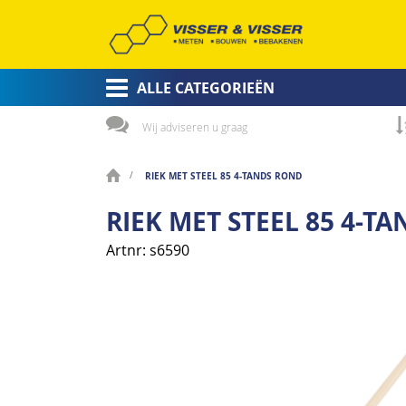
ALLE CATEGORIEËN
Wij adviseren u graag
RIEK MET STEEL 85 4-TANDS ROND
RIEK MET STEEL 85 4-T
Artnr
s6590
Ga
naar
het
einde
van
de