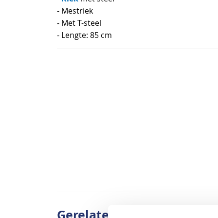
van
- Mestriek
de
- Met T-steel
afbeeldingen-
- Lengte: 85 cm
gallerij
Gerelateerde producten