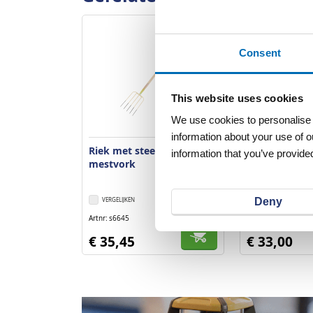
Consent
This website uses cookies
We use cookies to personalise c
information about your use of o
Riek met steel 130 5-tands
Riek met stee
information that you’ve provided
mestvork
mestvork
Deny
VERGELIJKEN
VERLANGLIJST
VERGELIJKEN
Artnr
s6645
Artnr
s6589
excl. btw
€ 35,45
€ 33,00