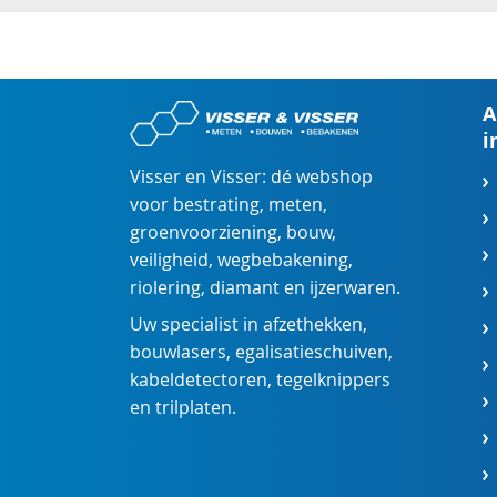
A
i
Visser en Visser: dé webshop
voor
bestrating
,
meten
,
groenvoorziening
,
bouw
,
veiligheid
,
wegbebakening
,
riolering
,
diamant
en
ijzerwaren
.
Uw specialist in
afzethekken
,
bouwlasers
,
egalisatieschuiven
,
kabeldetectoren
,
tegelknippers
en
trilplaten
.