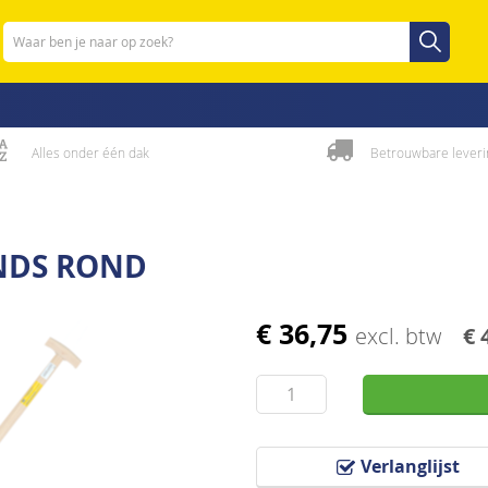
Zoeken
Zoeken
Alles onder één dak
Betrouwbare leveri
ANDS ROND
€ 36,75
excl. btw
€ 
Verlanglijst