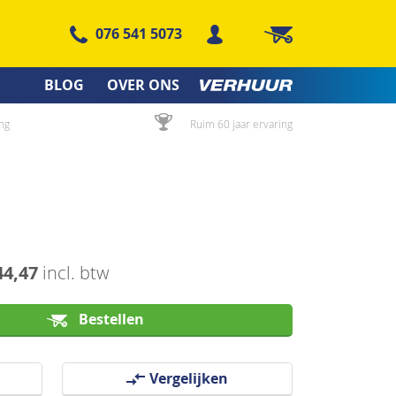
076 541 5073
Winkelwagen
BLOG
OVER ONS
ng
Ruim 60 jaar ervaring
44,47
incl. btw
Bestellen
Vergelijken