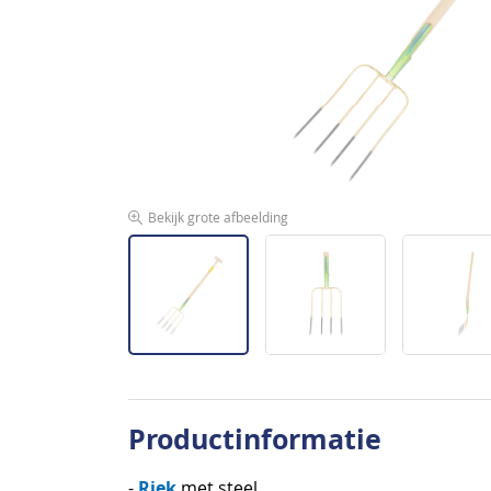
afbeeldingen-
gallerij
Bekijk grote afbeelding
Ga
naar
Productinformatie
het
begin
Riek
-
met steel