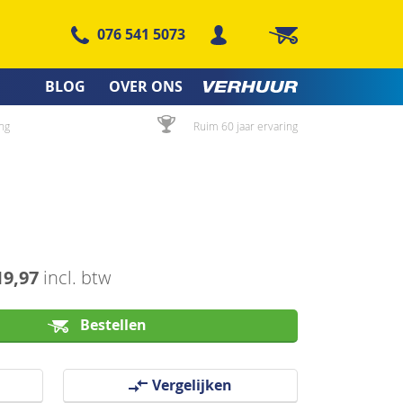
076 541 5073
Winkelwagen
BLOG
OVER ONS
ng
Ruim 60 jaar ervaring
19,97
incl. btw
Bestellen
Vergelijken