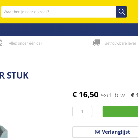
Zoeken
Zoeken
Alles onder één dak
Betrouwbare leveri
R STUK
€ 16,50
excl. btw
€ 
Verlanglijst