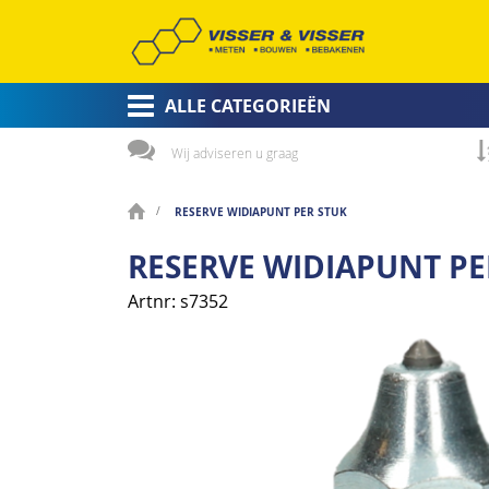
ALLE CATEGORIEËN
Wij adviseren u graag
RESERVE WIDIAPUNT PER STUK
RESERVE WIDIAPUNT PE
Artnr
s7352
Ga
naar
het
einde
van
de