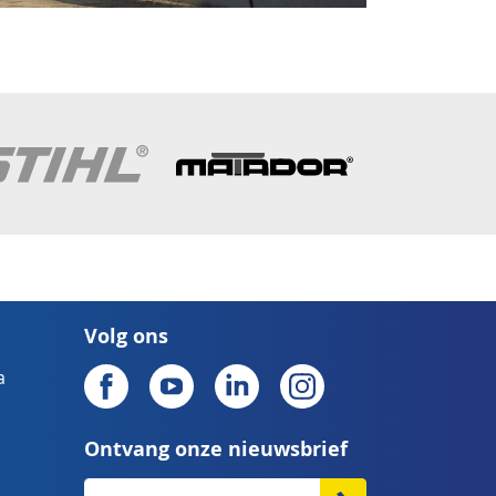
Volg ons
a
Ontvang onze nieuwsbrief
Abonneer