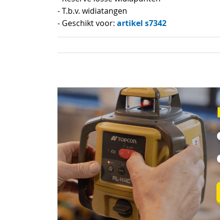
van
- T.b.v. widiatangen
de
artikel s7342
- Geschikt voor:
afbeeldingen-
gallerij