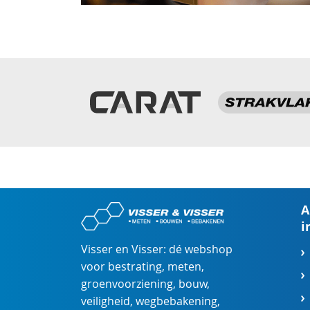
A
i
Visser en Visser: dé webshop
voor
bestrating
,
meten
,
groenvoorziening
,
bouw
,
veiligheid
,
wegbebakening
,