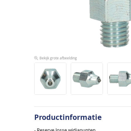
afbeeldingen-
gallerij
Bekijk grote afbeelding
Ga
naar
Productinformatie
het
begin
- Reserve losse widiapunten