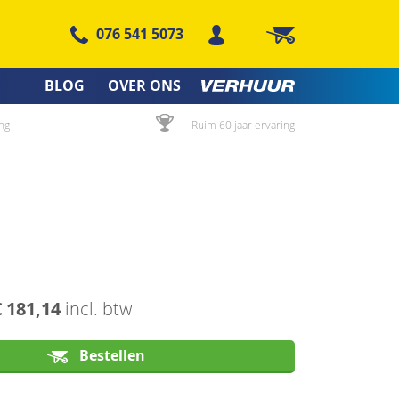
076 541 5073
Winkelwagen
BLOG
OVER ONS
ng
Ruim 60 jaar ervaring
€ 181,14
incl. btw
Bestellen