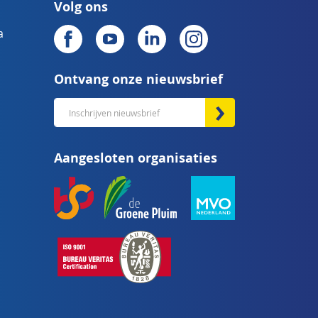
Volg ons
a
Ontvang onze nieuwsbrief
Abonneer
u
op
Aangesloten organisaties
onze
nieuwsbrief