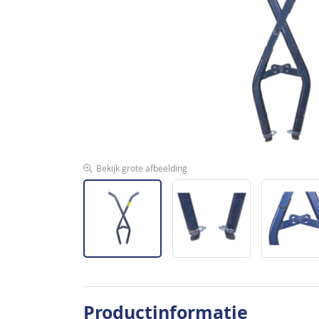
de
afbeeldingen-
gallerij
Bekijk grote afbeelding
Ga
naar
Productinformatie
het