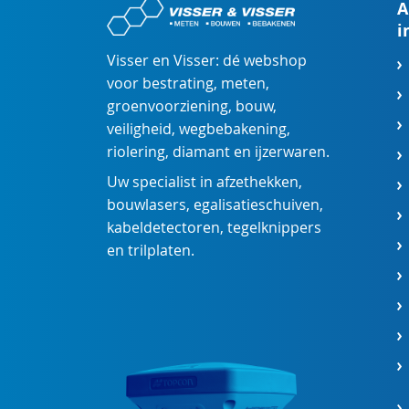
A
i
Visser en Visser: dé webshop
voor
bestrating
,
meten
,
groenvoorziening
,
bouw
,
veiligheid
,
wegbebakening
,
riolering
,
diamant
en
ijzerwaren
.
Uw specialist in
afzethekken
,
bouwlasers
,
egalisatieschuiven
,
kabeldetectoren
,
tegelknippers
en
trilplaten
.