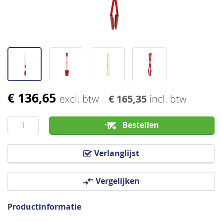
€ 136,65
Ga
excl. btw
€ 165,35
incl. btw
naar
het
Bestellen
begin
van
Verlanglijst
de
afbeeldingen-
Vergelijken
gallerij
Productinformatie