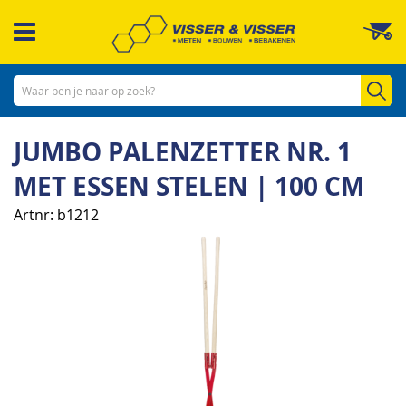
Ga
W
naar
de
inhoud
Zo
JUMBO PALENZETTER NR. 1
MET ESSEN STELEN | 100 CM
Artnr
b1212
Ga
naar
het
einde
van
de
afbeeldingen-
gallerij