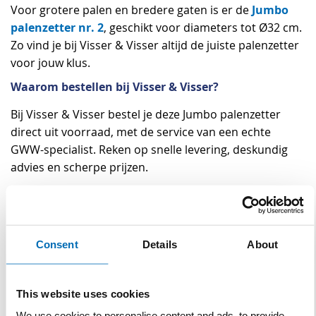
Jumbo
Voor grotere palen en bredere gaten is er de
palenzetter nr. 2
, geschikt voor diameters tot Ø32 cm.
Zo vind je bij Visser & Visser altijd de juiste palenzetter
voor jouw klus.
Waarom bestellen bij Visser & Visser?
Bij Visser & Visser bestel je deze Jumbo palenzetter
direct uit voorraad, met de service van een echte
GWW-specialist. Reken op snelle levering, deskundig
advies en scherpe prijzen.
Specificaties
Consent
Details
About
Specificaties
Breedte blad -
15 cm
bovenzijde
This website uses cookies
Breedte blad - onderzijde
11 cm
We use cookies to personalise content and ads, to provide