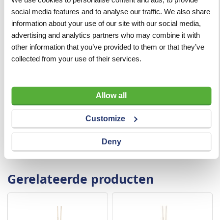
social media features and to analyse our traffic. We also share
Merk
Ideal
information about your use of our site with our social media,
advertising and analytics partners who may combine it with
Geschikt voor gaten
Ø11 - 28 cm
other information that you’ve provided to them or that they’ve
collected from your use of their services.
Volledige lengte
220 cm
Lengte steel
100 cm
Allow all
Lengte gereedschap
21 cm
Customize
Materiaal
Staal
Deny
Materiaal steel
Essen
Gerelateerde producten