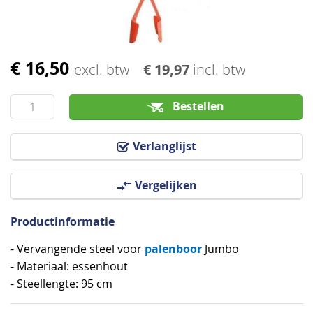
€ 16,50
Ga
excl. btw
€ 19,97
incl. btw
naar
het
Bestellen
begin
van
Verlanglijst
de
afbeeldingen-
Vergelijken
gallerij
Productinformatie
palenboor
- Vervangende steel voor
Jumbo
- Materiaal: essenhout
- Steellengte: 95 cm