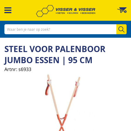
Ga
W
naar
de
inhoud
Zo
STEEL VOOR PALENBOOR
JUMBO ESSEN | 95 CM
Artnr
s6933
Ga
naar
het
einde
van
de
afbeeldingen-
gallerij