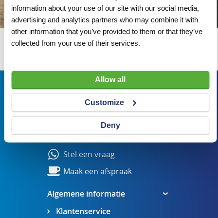
information about your use of our site with our social media,
advertising and analytics partners who may combine it with
other information that you’ve provided to them or that they’ve
collected from your use of their services.
Wij adviseren u graag
Allow all
Bezoekadres
Customize
Veldsteen 25, 4815 PK Breda
verkoop@visserbreda.nl
Deny
076 541 5073
Stel een vraag
Maak een afspraak
Algemene informatie
Klantenservice