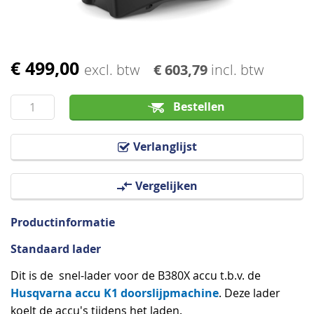
€ 499,00
Ga
excl. btw
€ 603,79
incl. btw
naar
het
Bestellen
begin
van
Verlanglijst
de
afbeeldingen-
Vergelijken
gallerij
Productinformatie
Standaard lader
Dit is de snel-lader voor de B380X accu t.b.v. de
Husqvarna accu K1
doorslijpmachine
. Deze lader
koelt de accu's tijdens het laden.