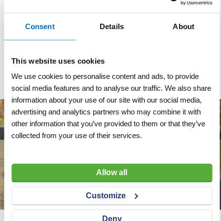
Husqvarna accu Pace
bandenzaag Husqvarna
B750X 94 V 8,0 Ah
accu K1 Ø 350 mm
Consent
Details
About
VERGELIJKEN
VERLANGLIJST
VERGELIJKEN
VERLANGLIJST
Artnr
s18202
Artnr
s18200
excl. btw
excl. btw
This website uses cookies
€ 899,00
€ 1.465,00
We use cookies to personalise content and ads, to provide
social media features and to analyse our traffic. We also share
information about your use of our site with our social media,
advertising and analytics partners who may combine it with
other information that you’ve provided to them or that they’ve
collected from your use of their services.
Allow all
Customize
Deny