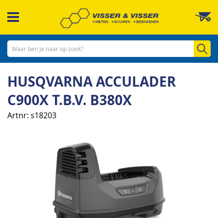
Ga
W
naar
de
inhoud
Zo
HUSQVARNA ACCULADER
C900X T.B.V. B380X
Artnr
s18203
Ga
naar
het
einde
van
de
afbeeldingen-
gallerij