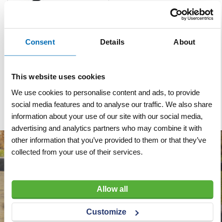
Grondboor verlengbaar Ø
Consent
Details
About
10 cm blauw
VERGELIJKEN
VERLANGLIJST
This website uses cookies
Artnr
h8186
excl. btw
We use cookies to personalise content and ads, to provide
€ 123,60
social media features and to analyse our traffic. We also share
information about your use of our site with our social media,
advertising and analytics partners who may combine it with
other information that you’ve provided to them or that they’ve
collected from your use of their services.
Allow all
Customize