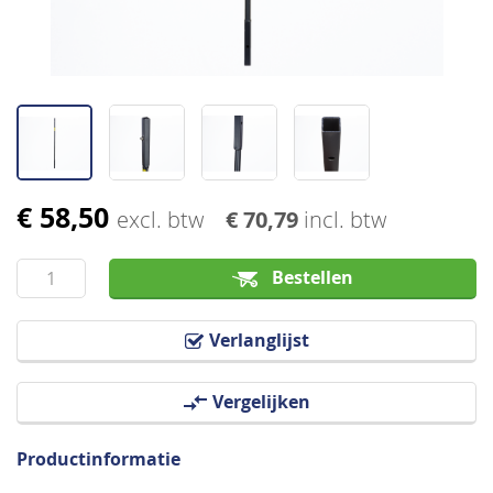
€ 58,50
Ga
excl. btw
€ 70,79
incl. btw
naar
het
Bestellen
begin
van
Verlanglijst
de
afbeeldingen-
Vergelijken
gallerij
Productinformatie