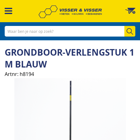
Ga
W
naar
de
inhoud
Zo
GRONDBOOR-VERLENGSTUK 1
M BLAUW
Artnr
h8194
Ga
naar
het
einde
van
de
afbeeldingen-
gallerij