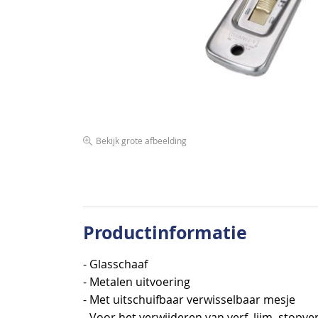
afbeeldingen-
gallerij
Bekijk grote afbeelding
Ga
naar
het
begin
van
Productinformatie
de
afbeeldingen-
- Glasschaaf
gallerij
- Metalen uitvoering
- Met uitschuifbaar verwisselbaar mesje
- Voor het verwijderen van verf, lijm, stopverf