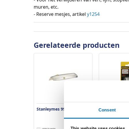
muren, etc.
- Reserve mesjes, artikel
y1254
Gerelateerde producten
Stanleymes 99 universeel
Reservemesje
Consent
Stanley 0285
This website uses cookies