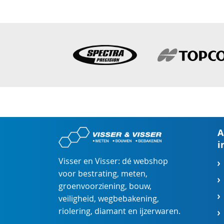
A
i
Visser en Visser: dé webshop
voor
bestrating
,
meten
,
groenvoorziening
,
bouw
,
veiligheid
,
wegbebakening
,
riolering
,
diamant
en
ijzerwaren
.