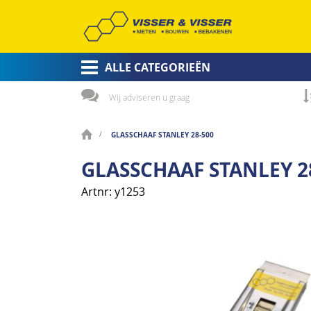
ALLE CATEGORIEËN
Wij adviseren u graag
GLASSCHAAF STANLEY 28-500
GLASSCHAAF STANLEY 2
Artnr
y1253
Ga
naar
het
einde
van
de