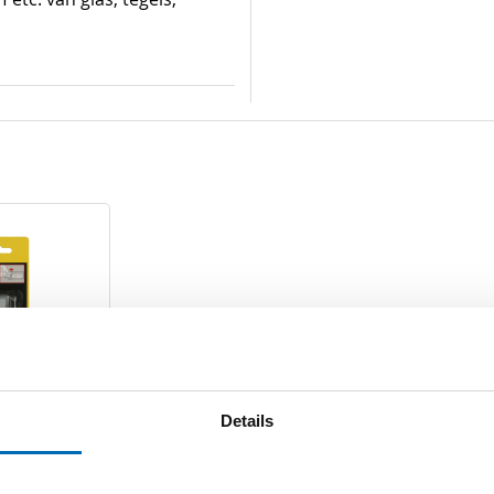
s glasschaaf
Details
10