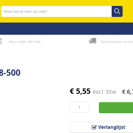
Zoeken
Zoeken
Alles onder één dak
Betrouwbare leveri
8-500
€ 5,55
excl. btw
€ 6,
Verlanglijst