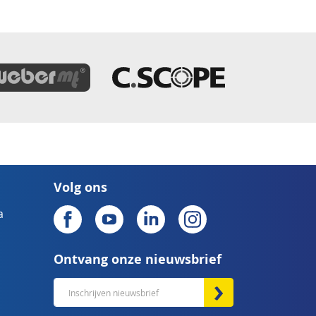
Volg ons
a
Ontvang onze nieuwsbrief
Abonneer
u