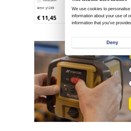
VERGELIJKEN
VERLANGLIJST
VERGELIJKEN
Artnr
y1249
We use cookies to personalise c
Artnr
y1254
excl. btw
information about your use of o
€ 11,45
€ 4,50
information that you’ve provided
Deny