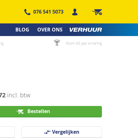
076 541 5073
Winkelwagen
BLOG
OVER ONS
ng
Ruim 60 jaar ervaring
72
incl. btw
Bestellen
Vergelijken