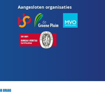
op
Aangesloten organisaties
onze
nieuwsbrief