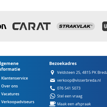
lgemene
Bezoekadres
nformatie
Veldsteen 25, 4815 PK Bred
Klantenservice
verkoop@visserbreda.nl
Over ons
076 541 5073
Vacatures
Stel een vraag
Verkoopadviseurs
Maak een afspraak