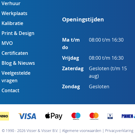
Verhuur
Werkplaats
Openingstijden
Kalibratie
Print & Design
Ma t/m
08:00 t/m 16:30
MVO
do
Certificaten
Vrijdag
08:00 t/m 16:30
Blog & Nieuws
Zaterdag
Gesloten (t/m 15
Veelgestelde
aug)
vragen
Zondag
Gesloten
Contact
© 1990 - 2026 Visser & Visser B.V.
Algemene voorwaarden
Privacyverklaring